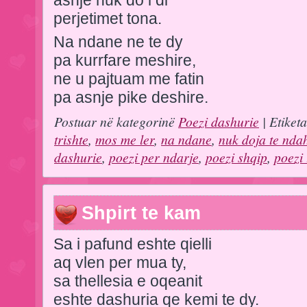
perjetimet tona.
Na ndane ne te dy
pa kurrfare meshire,
ne u pajtuam me fatin
pa asnje pike deshire.
Postuar në kategorinë
Poezi dashurie
| Etiket
trishte
,
mos me ler
,
na ndane
,
nuk doja te nd
dashurie
,
poezi per ndarje
,
poezi shqip
,
poezi
Shpirt te kam
Sa i pafund eshte qielli
aq vlen per mua ty,
sa thellesia e oqeanit
eshte dashuria qe kemi te dy.