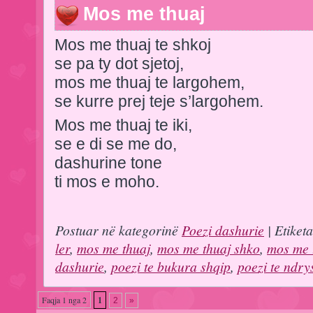
Mos me thuaj
Mos me thuaj te shkoj
se pa ty dot sjetoj,
mos me thuaj te largohem,
se kurre prej teje s’largohem.
Mos me thuaj te iki,
se e di se me do,
dashurine tone
ti mos e moho.
Postuar në kategorinë
Poezi dashurie
| Etiket
ler
,
mos me thuaj
,
mos me thuaj shko
,
mos me 
dashurie
,
poezi te bukura shqip
,
poezi te ndr
Faqja 1 nga 2
1
2
»