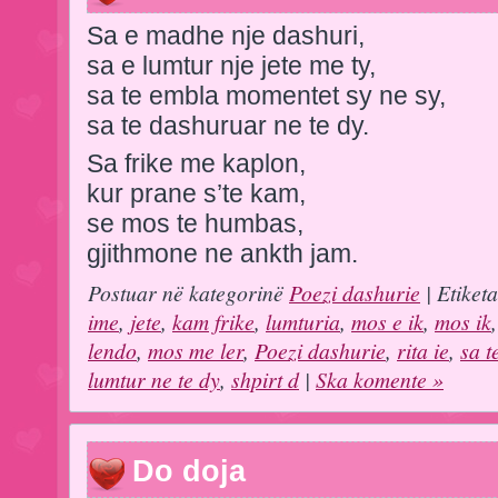
Sa e madhe nje dashuri,
sa e lumtur nje jete me ty,
sa te embla momentet sy ne sy,
sa te dashuruar ne te dy.
Sa frike me kaplon,
kur prane s’te kam,
se mos te humbas,
gjithmone ne ankth jam.
Postuar në kategorinë
Poezi dashurie
| Etiket
ime
,
jete
,
kam frike
,
lumturia
,
mos e ik
,
mos ik
lendo
,
mos me ler
,
Poezi dashurie
,
rita ie
,
sa t
lumtur ne te dy
,
shpirt d
|
Ska komente »
Do doja