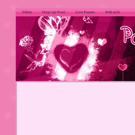
Fillimi
Dergo nje Poezi
Love Poeams
Reth nesh