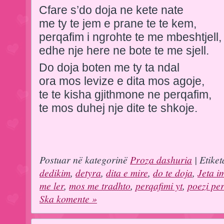
Cfare s’do doja ne kete nate
me ty te jem e prane te te kem,
perqafim i ngrohte te me mbeshtjell,
edhe nje here ne bote te me sjell.
Do doja boten me ty ta ndal
ora mos levize e dita mos agoje,
te te kisha gjithmone ne perqafim,
te mos duhej nje dite te shkoje.
Postuar në kategorinë
Proza dashuria
| Etiket
dedikim
,
detyra
,
dita e mire
,
do te doja
,
Jeta i
me ler
,
mos me tradhto
,
perqafimi yt
,
poezi per
Ska komente »