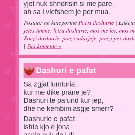
yjet nuk shndrisin si me pare,
ah sa i vlefshem je per mua.
Postuar në kategorinë
Poezi dashurie
| Etiket
jetes timme
,
letra dashurie
,
mos me ler
,
mos me
Poezi dashurie
,
poezi ndarjeje
,
poezi per dash
|
Ska komente »
Dashuri e pafat
Sa zgjat lumturia,
kur me dike prane je?
Dashuri te pafund kur jep,
dhe ne kembim asgje smerr?
Dashurie e pafat
ishte kjo e jona,
asnje nuk do i di