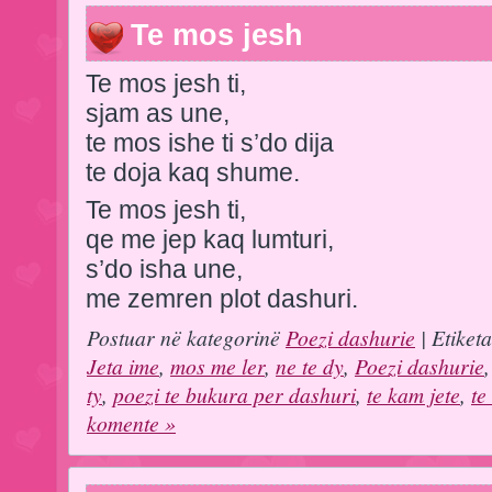
Te mos jesh
Te mos jesh ti,
sjam as une,
te mos ishe ti s’do dija
te doja kaq shume.
Te mos jesh ti,
qe me jep kaq lumturi,
s’do isha une,
me zemren plot dashuri.
Postuar në kategorinë
Poezi dashurie
| Etiket
Jeta ime
,
mos me ler
,
ne te dy
,
Poezi dashurie
ty
,
poezi te bukura per dashuri
,
te kam jete
,
te
komente »