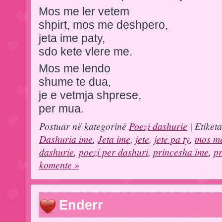
Mos me ler vetem
shpirt, mos me deshpero,
jeta ime paty,
sdo kete vlere me.
Mos me lendo
shume te dua,
je e vetmja shprese,
per mua.
Postuar në kategorinë
Poezi dashurie
| Etiket
Dashuria ime
,
Jeta ime
,
jete
,
jete pa ty
,
mos me
dashurie
,
poezi per dashuri
,
princesha ime
,
pr
komente »
Enderr