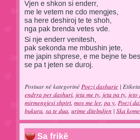
Vjen e shkon si enderr,
me le vetem ne cdo mengjes,
sa here deshiroj te te shoh,
nga pak brenda vetes vde.
Si nje enderr venitesh,
pak sekonda me mbushin jete,
me japin shprese, e me bejne te bes
se pa t jeten se duroj.
Postuar në kategorinë
Poezi dashurie
| Etiket
endrra per dashuri
,
jeta me ty
,
jeta pa ty
,
jeto 
mirmengjesi shpirt
,
mos me ler
,
pa y
,
Poezi da
bukura
,
sa te dua
,
urime ditelndjen
|
Ska kome
Sa frikë