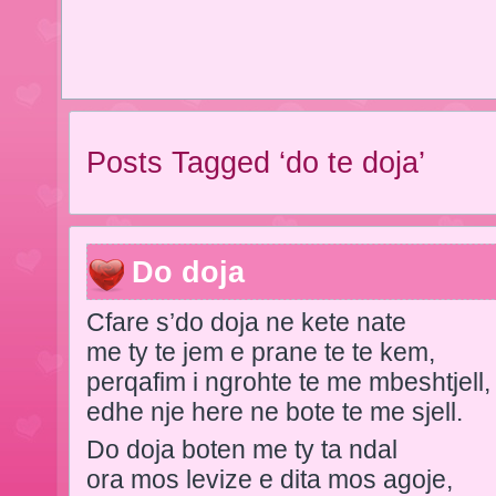
Posts Tagged ‘do te doja’
Do doja
Cfare s’do doja ne kete nate
me ty te jem e prane te te kem,
perqafim i ngrohte te me mbeshtjell,
edhe nje here ne bote te me sjell.
Do doja boten me ty ta ndal
ora mos levize e dita mos agoje,