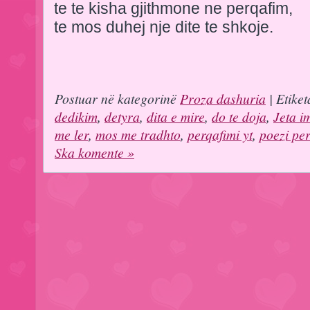
te te kisha gjithmone ne perqafim,
te mos duhej nje dite te shkoje.
Postuar në kategorinë
Proza dashuria
| Etiket
dedikim
,
detyra
,
dita e mire
,
do te doja
,
Jeta i
me ler
,
mos me tradhto
,
perqafimi yt
,
poezi per
Ska komente »