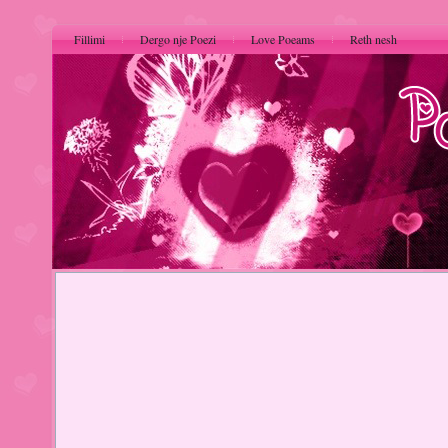
Fillimi
Dergo nje Poezi
Love Poeams
Reth nesh