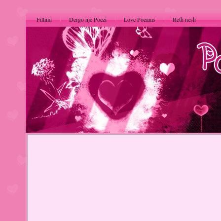
Fillimi
Dergo nje Poezi
Love Poeams
Reth nesh