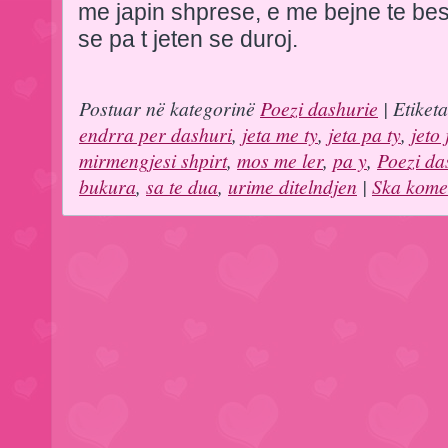
me japin shprese, e me bejne te bes
se pa t jeten se duroj.
Postuar në kategorinë
Poezi dashurie
| Etiket
endrra per dashuri
,
jeta me ty
,
jeta pa ty
,
jeto 
mirmengjesi shpirt
,
mos me ler
,
pa y
,
Poezi da
bukura
,
sa te dua
,
urime ditelndjen
|
Ska kome