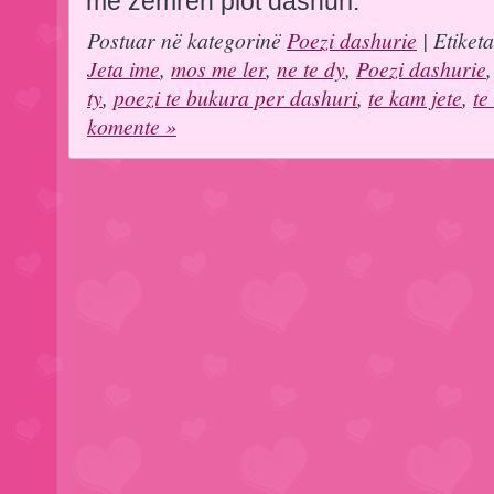
me zemren plot dashuri.
Postuar në kategorinë
Poezi dashurie
| Etiket
Jeta ime
,
mos me ler
,
ne te dy
,
Poezi dashurie
ty
,
poezi te bukura per dashuri
,
te kam jete
,
te
komente »