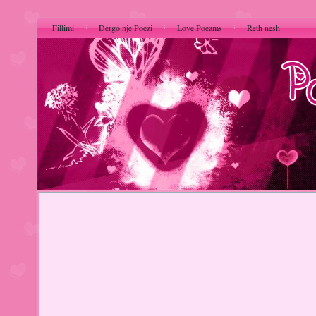
Fillimi
Dergo nje Poezi
Love Poeams
Reth nesh