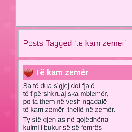
Posts Tagged ‘te kam zemer’
Të kam zemër
Sa të dua s’gjej dot fjalë
të t’përshkruaj ska mbiemër,
po ta them në vesh ngadalë
të kam zemër, thellë në zemër.
Ty stë gjen as në gojëdhëna
kulmi i bukurisë së femrës