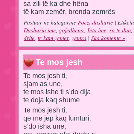
sa zili të ka dhe hëna
të kam zemër, brenda zemrës
Postuar në kategorinë
Poezi dashurie
| Etiket
Dashuria ime
,
gojedhena
,
Jeta ime
,
sa te dua
,
drite
,
te kam zemer
,
zemra
|
Ska komente »
Te mos jesh
Te mos jesh ti,
sjam as une,
te mos ishe ti s’do dija
te doja kaq shume.
Te mos jesh ti,
qe me jep kaq lumturi,
s’do isha une,