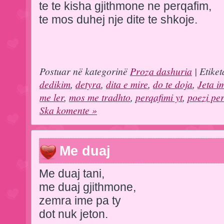
te te kisha gjithmone ne perqafim,
te mos duhej nje dite te shkoje.
Postuar në kategorinë
Proza dashuria
| Etiket
dedikim
,
detyra
,
dita e mire
,
do te doja
,
Jeta i
me ler
,
mos me tradhto
,
perqafimi yt
,
poezi per
Ska komente »
Me duaj
Me duaj tani,
me duaj gjithmone,
zemra ime pa ty
dot nuk jeton.