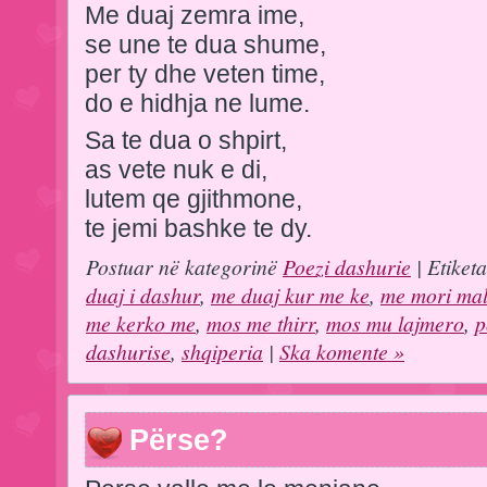
Me duaj zemra ime,
se une te dua shume,
per ty dhe veten time,
do e hidhja ne lume.
Sa te dua o shpirt,
as vete nuk e di,
lutem qe gjithmone,
te jemi bashke te dy.
Postuar në kategorinë
Poezi dashurie
| Etiket
duaj i dashur
,
me duaj kur me ke
,
me mori mal
me kerko me
,
mos me thirr
,
mos mu lajmero
,
p
dashurise
,
shqiperia
|
Ska komente »
Përse?