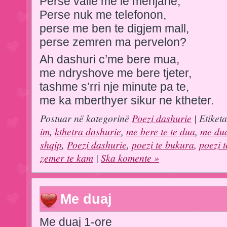
Perse valle me le menjane,
Perse nuk me telefonon,
perse me ben te digjem mall,
perse zemren ma pervelon?
Ah dashuri c’me bere mua,
me ndryshove me bere tjeter,
tashme s’rri nje minute pa te,
me ka mberthyer sikur ne ktheter.
Postuar në kategorinë
Poezi dashurie
| Etiket
im
,
kthetra dashurie
,
me bere te te dua
,
me du
shqip
,
Poezi dashurie
,
poezi te bukura
,
poezi 
zemer te kam
|
Ska komente »
Me duaj
Me duaj 1-ore