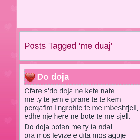
Posts Tagged ‘me duaj’
Do doja
Cfare s’do doja ne kete nate
me ty te jem e prane te te kem,
perqafim i ngrohte te me mbeshtjell,
edhe nje here ne bote te me sjell.
Do doja boten me ty ta ndal
ora mos levize e dita mos agoje,