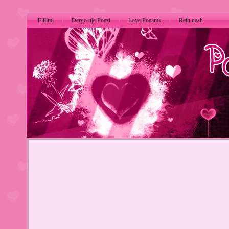
Fillimi
Dergo nje Poezi
Love Poeams
Reth nesh