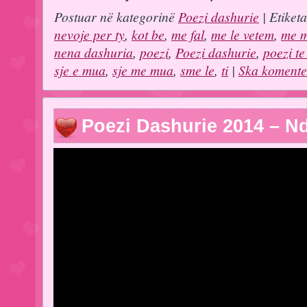
Postuar në kategorinë
Poezi dashurie
| Etiket
nevoje per ty
,
kot be
,
me fal
,
me le vetem
,
me 
nena dashuria
,
poezi
,
Poezi dashurie
,
poezi t
sje e mua
,
sje me mua
,
sme le
,
ti
|
Ska komente
Poezi Dashurie 2014 – Nd