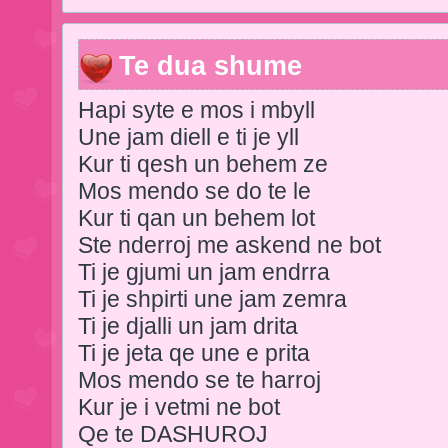
Te dua shume
Hapi syte e mos i mbyll
Une jam diell e ti je yll
Kur ti qesh un behem ze
Mos mendo se do te le
Kur ti qan un behem lot
Ste nderroj me askend ne bot
Ti je gjumi un jam endrra
Ti je shpirti une jam zemra
Ti je djalli un jam drita
Ti je jeta qe une e prita
Mos mendo se te harroj
Kur je i vetmi ne bot
Qe te DASHUROJ