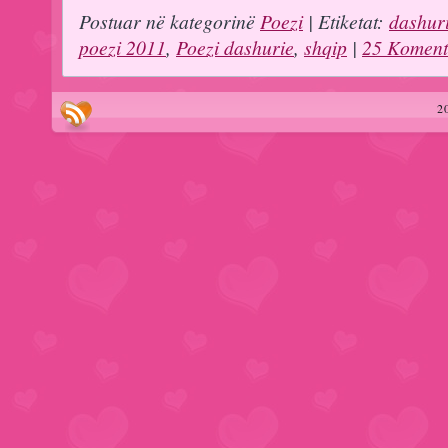
Postuar në kategorinë
Poezi
| Etiketat:
dashur
poezi 2011
,
Poezi dashurie
,
shqip
|
25 Koment
2