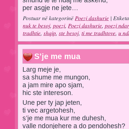
per asgje ne jete…
Postuar në kategorinë
Poezi dashurie
| Etiket
nuk te besoj
,
poezi
,
Poezi dashurie
,
poezi ndar
tradhtie
,
shqip
,
ste besoj
,
ti me tradhtove
,
u nd
S’je me mua
Larg meje je,
sa shume me mungon,
a jam mire apo sjam,
hic ste intereson.
Une per ty jap jeten,
ti vec argetohesh,
s’je me mua kur me duhesh,
valle ndonjehere a do pendohesh?