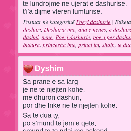
te lundrojme ne ujerat e dashurise,
t’i’a dijme vleren lumturise.
Postuar në kategorinë
Poezi dashurie
| Etiket
dashuri
,
Dashuria ime
,
dita e nenes
,
e dashur
dashni
,
nene
,
Poezi dashurie
,
poezi per dashu
bukura
,
princesha ime
,
princi im
,
shqip
,
te du
Dyshim
Sa prane e sa larg
je ne te njejten kohe,
me dhuron dashuri,
por dhe frike ne te njejten kohe.
Sa te dua ty,
po s’mund te jem e qete,
smund te te ndaj me askend,