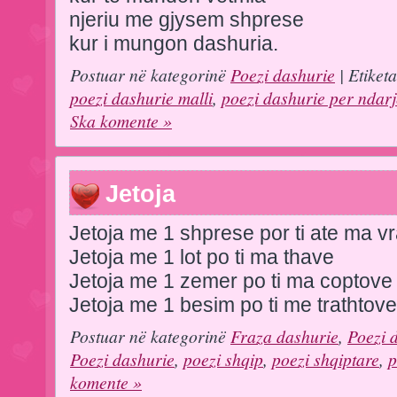
njeriu me gjysem shprese
kur i mungon dashuria.
Postuar në kategorinë
Poezi dashurie
| Etiket
poezi dashurie malli
,
poezi dashurie per ndar
Ska komente »
Jetoja
Jetoja me 1 shprese por ti ate ma v
Jetoja me 1 lot po ti ma thave
Jetoja me 1 zemer po ti ma coptove
Jetoja me 1 besim po ti me trathto
Postuar në kategorinë
Fraza dashurie
,
Poezi 
Poezi dashurie
,
poezi shqip
,
poezi shqiptare
,
p
komente »