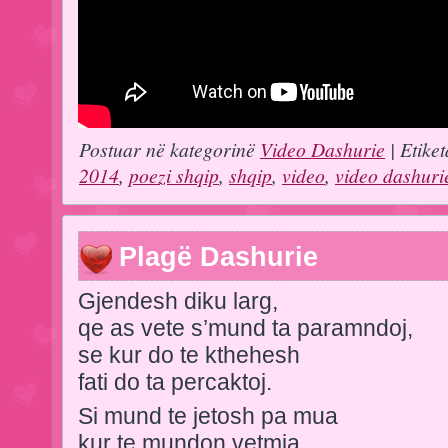
Postuar në kategorinë
Video Dashurie
| Etiket
2014
,
poezi shqip
,
shqip
,
video
,
video dashuri
Plagë Dashurie
Gjendesh diku larg,
qe as vete s’mund ta paramndoj,
se kur do te kthehesh
fati do ta percaktoj.
Si mund te jetosh pa mua
kur te mundon vetmia