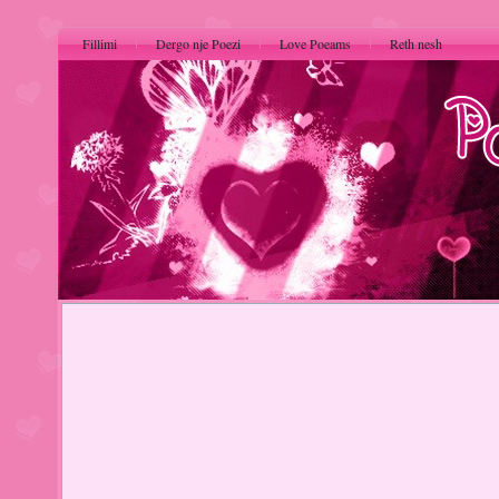
Fillimi
Dergo nje Poezi
Love Poeams
Reth nesh