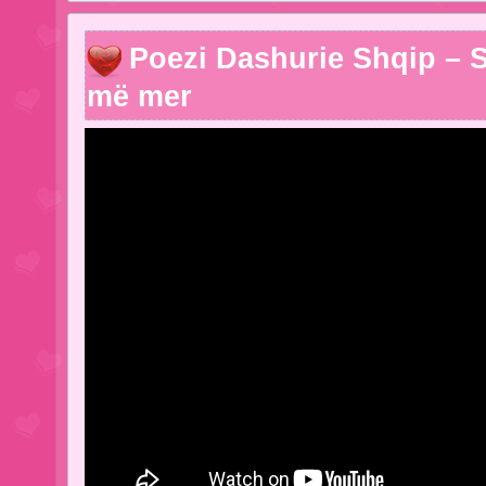
Poezi Dashurie Shqip – 
më mer