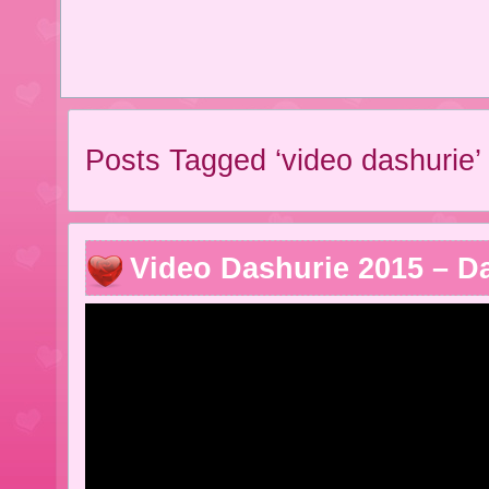
Posts Tagged ‘video dashurie’
Video Dashurie 2015 – D