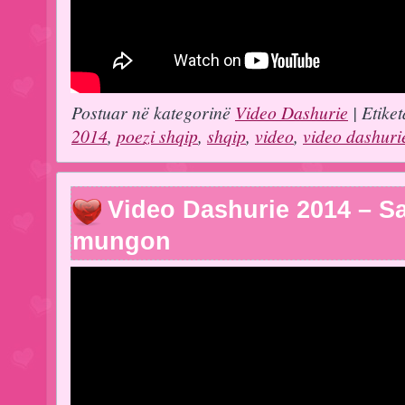
Postuar në kategorinë
Video Dashurie
| Etiket
2014
,
poezi shqip
,
shqip
,
video
,
video dashuri
Video Dashurie 2014 – 
mungon