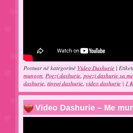
Postuar në kategorinë
Video Dashurie
| Etiket
mungon
,
Poezi dashurie
,
poezi dashurie sa m
dashurie
,
tinguj dashurie
,
video dashurie
|
1 
Video Dashurie – Me mu