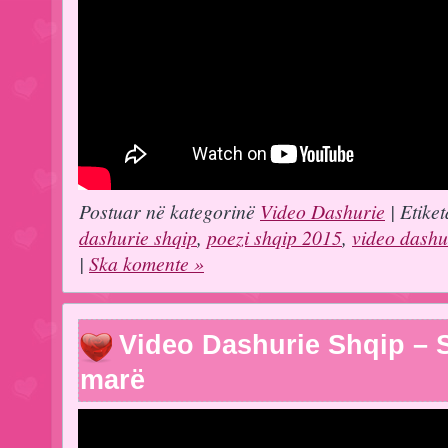
Postuar në kategorinë
Video Dashurie
| Etiket
dashurie shqip
,
poezi shqip 2015
,
video dashu
|
Ska komente »
Video Dashurie Shqip – S
marë