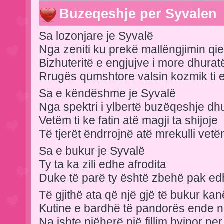
Buzeqeshje per Syvalen
Sa lozonjare je Syvalë
Nga zeniti ku prekë mallëngjimin qie
Bizhuteritë e engjujve i more dhurat
Rrugës qumshtore valsin kozmik ti e 
Sa e këndëshme je Syvalë
Nga spektri i ylbertë buzëqeshje dh
Vetëm ti ke fatin atë magji ta shijoje
Të tjerët ëndrrojnë atë mrekulli vetë
Sa e bukur je Syvalë
Ty ta ka zili edhe afrodita
Duke të parë ty është zbehë pak e
Të gjithë ata që një gjë të bukur ka
Kutine e bardhë të pandorës ende n
Na ishte njëherë një fillim hyjnor per 