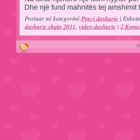
Dhe një fund mahnitës tej amshimit t
Postuar në kategorinë
Poezi dashurie
| Etiket
dashurie shqip 2011
,
video dashurie
|
2 Kome
2