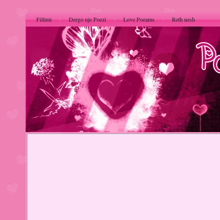
Fillimi
Dergo nje Poezi
Love Poeams
Reth nesh