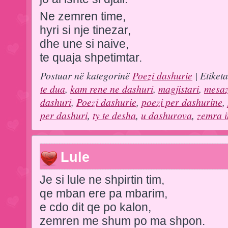
Ne zemren time,
hyri si nje tinezar,
dhe une si naive,
te quaja shpetimtar.
Postuar në kategorinë
Poezi dashurie
| Etiket
te dua
,
kam rene ne dashuri
,
magjistari
,
mesaz
dashuri
,
Poezi dashurie
,
poezi per dashurine
,
per dashuri
,
ty te desha
,
u dashurova
,
zemra 
Lule
Je si lule ne shpirtin tim,
qe mban ere pa mbarim,
e cdo dit qe po kalon,
zemren me shum po ma shpon.