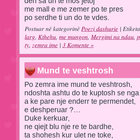
deri sa un te mos jetoj
me mall e me zemer po te pres
po serdhe ti un do te vdes.
Postuar në kategorinë
Poezi dashurie
| Etiket
larg
,
Kthehu
,
me mungon
,
Mergimi na ndau
,
p
ty
,
zemra ime
|
3 Komente »
Mund te veshtrosh
Po zemra ime mund te veshtrosh,
ndoshta ashtu do te kuptosh se nga c
a ke pare nje enderr te permendet,
e deshperuar ?…
Duke kerkuar,
ne qiejt blu nje re te bardhe,
ta shohesh kur ulet ne toke,