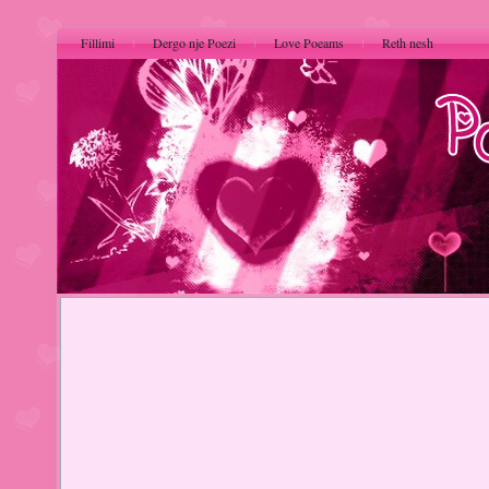
Fillimi
Dergo nje Poezi
Love Poeams
Reth nesh