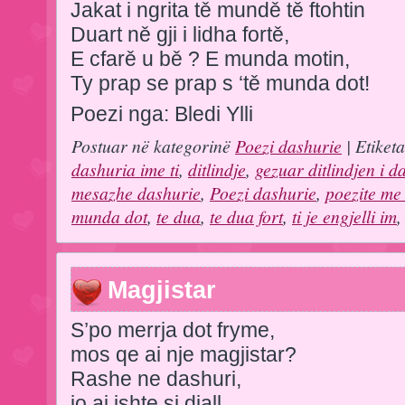
Jakat i ngrita tě mundě tě ftohtin
Duart ně gji i lidha fortě,
E cfarě u bě ? E munda motin,
Ty prap se prap s ‘tě munda dot!
Poezi nga: Bledi Ylli
Postuar në kategorinë
Poezi dashurie
| Etiket
dashuria ime ti
,
ditlindje
,
gezuar ditlindjen i d
mesazhe dashurie
,
Poezi dashurie
,
poezite me
munda dot
,
te dua
,
te dua fort
,
ti je engjelli im
Magjistar
S’po merrja dot fryme,
mos qe ai nje magjistar?
Rashe ne dashuri,
jo ai ishte si djall.