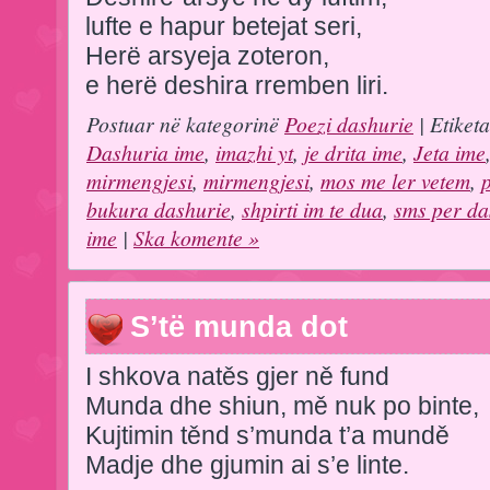
lufte e hapur betejat seri,
Herë arsyeja zoteron,
e herë deshira rremben liri.
Postuar në kategorinë
Poezi dashurie
| Etiket
Dashuria ime
,
imazhi yt
,
je drita ime
,
Jeta ime
mirmengjesi
,
mirmengjesi
,
mos me ler vetem
,
bukura dashurie
,
shpirti im te dua
,
sms per da
ime
|
Ska komente »
S’të munda dot
I shkova natěs gjer ně fund
Munda dhe shiun, mě nuk po binte,
Kujtimin těnd s’munda t’a mundě
Madje dhe gjumin ai s’e linte.