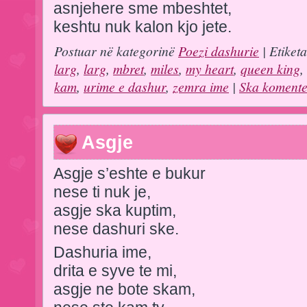
asnjehere sme mbeshtet,
keshtu nuk kalon kjo jete.
Postuar në kategorinë
Poezi dashurie
| Etiket
larg
,
larg
,
mbret
,
miles
,
my heart
,
queen king
,
kam
,
urime e dashur
,
zemra ime
|
Ska komente
Asgje
Asgje s’eshte e bukur
nese ti nuk je,
asgje ska kuptim,
nese dashuri ske.
Dashuria ime,
drita e syve te mi,
asgje ne bote skam,