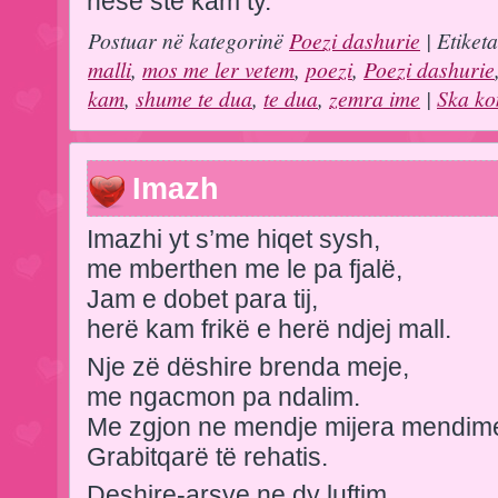
nese ste kam ty.
Postuar në kategorinë
Poezi dashurie
| Etiket
malli
,
mos me ler vetem
,
poezi
,
Poezi dashurie
kam
,
shume te dua
,
te dua
,
zemra ime
|
Ska ko
Imazh
Imazhi yt s’me hiqet sysh,
me mberthen me le pa fjalë,
Jam e dobet para tij,
herë kam frikë e herë ndjej mall.
Nje zë dëshire brenda meje,
me ngacmon pa ndalim.
Me zgjon ne mendje mijera mendim
Grabitqarë të rehatis.
Deshire-arsye ne dy luftim,