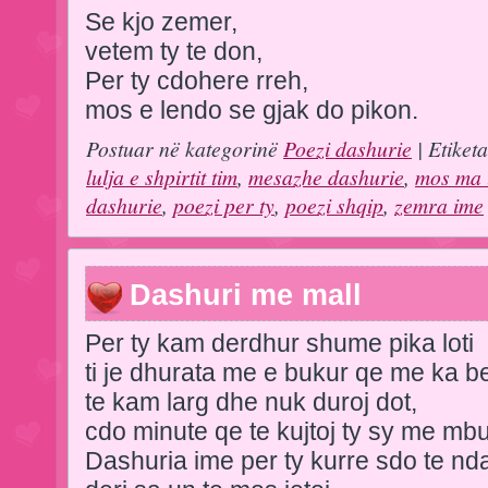
Se kjo zemer,
vetem ty te don,
Per ty cdohere rreh,
mos e lendo se gjak do pikon.
Postuar në kategorinë
Poezi dashurie
| Etiket
lulja e shpirtit tim
,
mesazhe dashurie
,
mos ma 
dashurie
,
poezi per ty
,
poezi shqip
,
zemra ime
Dashuri me mall
Per ty kam derdhur shume pika loti
ti je dhurata me e bukur qe me ka be
te kam larg dhe nuk duroj dot,
cdo minute qe te kujtoj ty sy me mb
Dashuria ime per ty kurre sdo te nda