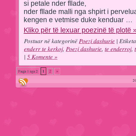
si petale nder fllade,
nder fllade malli nga shpirt i pervelu
kengen e vetmise duke kenduar …
Kliko për të lexuar poezinë të plotë 
Postuar në kategorinë
Poezi dashurie
| Etiket
enderr te kerkoj
,
Poezi dashurie
,
te enderroj
,
|
5 Komente »
Faqja 1 nga 2
1
2
»
2