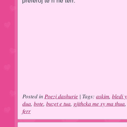
preferoj të ri në terr.
Posted in
Poezi dashurie
| Tags:
askim
,
bledi y
dua
,
bote
,
buzet e tua
,
gjithcka me sy ma thua
ferr