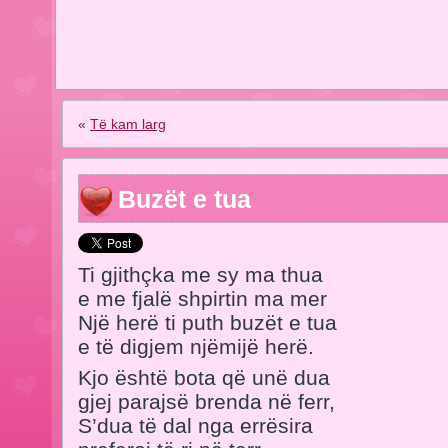
«
Të kam larg
Buzët e tua
Ti gjithçka me sy ma thua
e me fjalë shpirtin ma mer
Një herë ti puth buzët e tua
e të digjem njëmijë herë.
Kjo është bota që unë dua
gjej parajsë brenda në ferr,
S’dua të dal nga errësira