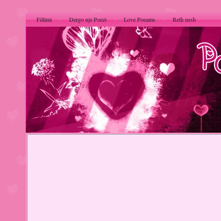
Fillimi
Dergo nje Poezi
Love Poeams
Reth nesh