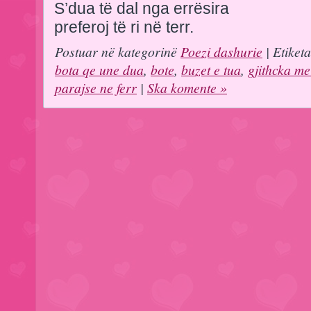
S’dua të dal nga errësira
preferoj të ri në terr.
Postuar në kategorinë
Poezi dashurie
| Etiket
bota qe une dua
,
bote
,
buzet e tua
,
gjithcka me
parajse ne ferr
|
Ska komente »