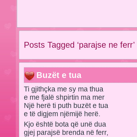
Posts Tagged ‘parajse ne ferr’
Buzët e tua
Ti gjithçka me sy ma thua
e me fjalë shpirtin ma mer
Një herë ti puth buzët e tua
e të digjem njëmijë herë.
Kjo është bota që unë dua
gjej parajsë brenda në ferr,