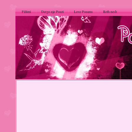
Fillimi
Dergo nje Poezi
Love Poeams
Reth nesh