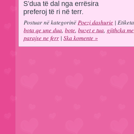
S’dua të dal nga errësira
preferoj të ri në terr.
Postuar në kategorinë
Poezi dashurie
| Etiket
bota qe une dua
,
bote
,
buzet e tua
,
gjithcka me
parajse ne ferr
|
Ska komente »