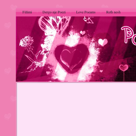
Fillimi
Dergo nje Poezi
Love Poeams
Reth nesh