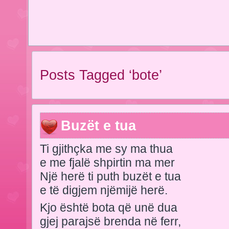
Posts Tagged ‘bote’
Buzët e tua
Ti gjithçka me sy ma thua
e me fjalë shpirtin ma mer
Një herë ti puth buzët e tua
e të digjem njëmijë herë.
Kjo është bota që unë dua
gjej parajsë brenda në ferr,