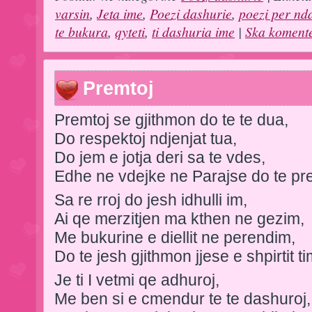
varsin
,
Jeta ime
,
Poezi dashurie
,
poezi per nd
te bukura
,
qyteti
,
ti dashuria ime
|
Ska koment
Premtoj
Premtoj se gjithmon do te te dua,
Do respektoj ndjenjat tua,
Do jem e jotja deri sa te vdes,
Edhe ne vdejke ne Parajse do te pr
Sa re rroj do jesh idhulli im,
Ai qe merzitjen ma kthen ne gezim,
Me bukurine e diellit ne perendim,
Do te jesh gjithmon jjese e shpirtit ti
Je ti I vetmi qe adhuroj,
Me ben si e cmendur te te dashuroj,