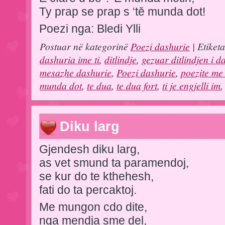
Ty prap se prap s ‘tě munda dot!
Poezi nga: Bledi Ylli
Postuar në kategorinë
Poezi dashurie
| Etiket
dashuria ime ti
,
ditlindje
,
gezuar ditlindjen i d
mesazhe dashurie
,
Poezi dashurie
,
poezite me
munda dot
,
te dua
,
te dua fort
,
ti je engjelli im
Diku larg
Gjendesh diku larg,
as vet smund ta paramendoj,
se kur do te kthehesh,
fati do ta percaktoj.
Me mungon cdo dite,
nga mendja sme del,