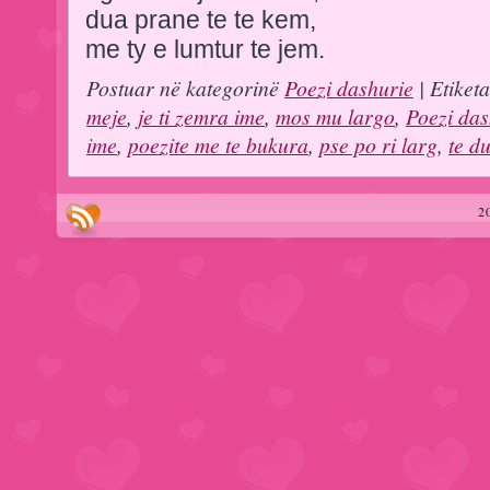
dua prane te te kem,
me ty e lumtur te jem.
Postuar në kategorinë
Poezi dashurie
| Etiket
meje
,
je ti zemra ime
,
mos mu largo
,
Poezi das
ime
,
poezite me te bukura
,
pse po ri larg
,
te d
2