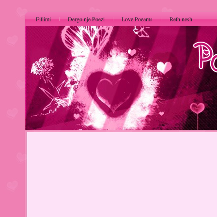
Fillimi
Dergo nje Poezi
Love Poeams
Reth nesh