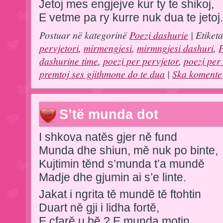
Jetoj mes engjejve kur ty te shikoj,
E vetme pa ry kurre nuk dua te jetoj.
Postuar në kategorinë
Poezi dashurie
| Etiket
pervjetori
,
mirmengjesi
,
mirmngjesi dashuri
,
P
dashurine time
,
poezi per pervjetor
,
poezi per 
premtoj ses gjithmone do te dua
|
Ska komente
S’të munda dot
I shkova natěs gjer ně fund
Munda dhe shiun, mě nuk po binte,
Kujtimin těnd s’munda t’a mundě
Madje dhe gjumin ai s’e linte.
Jakat i ngrita tě mundě tě ftohtin
Duart ně gji i lidha fortě,
E cfarě u bě ? E munda motin,