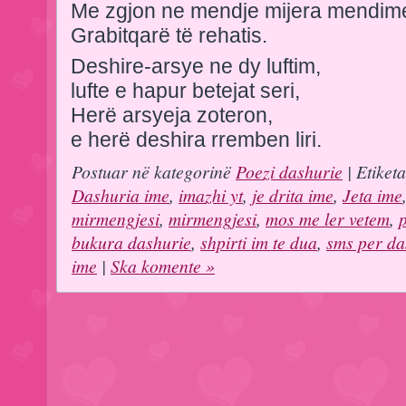
Me zgjon ne mendje mijera mendim
Grabitqarë të rehatis.
Deshire-arsye ne dy luftim,
lufte e hapur betejat seri,
Herë arsyeja zoteron,
e herë deshira rremben liri.
Postuar në kategorinë
Poezi dashurie
| Etiket
Dashuria ime
,
imazhi yt
,
je drita ime
,
Jeta ime
mirmengjesi
,
mirmengjesi
,
mos me ler vetem
,
bukura dashurie
,
shpirti im te dua
,
sms per da
ime
|
Ska komente »