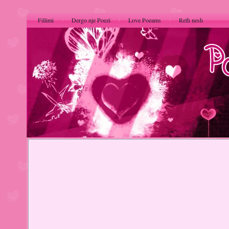
Fillimi
Dergo nje Poezi
Love Poeams
Reth nesh