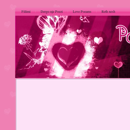
Fillimi
Dergo nje Poezi
Love Poeams
Reth nesh