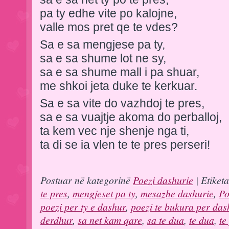
pa ty edhe vite po kalojne,
valle mos pret qe te vdes?
Sa e sa mengjese pa ty,
sa e sa shume lot ne sy,
sa e sa shume mall i pa shuar,
me shkoi jeta duke te kerkuar.
Sa e sa vite do vazhdoj te pres,
sa e sa vuajtje akoma do perballoj,
ta kem vec nje shenje nga ti,
ta di se ia vlen te te pres perseri!
Postuar në kategorinë
Poezi dashurie
| Etiket
te pres
,
mengjeset pa ty
,
mesazhe dashurie
,
Po
poezi per ty e dashur
,
poezi te bukura per das
derdhur
,
sa net kam qare
,
sa te dua
,
te dua
,
te