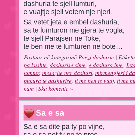
dashuria te sjell lumturi,
e vuajtje sjell vetem nje njeri.
Sa vetet jeta e embel dashuria,
sa te lumturon me gjera te vogla,
te sjell Parajsen ne Toke,
te ben me te lumturen ne bote…
Postuar në kategorinë
Poezi dashurie
| Etiket
pa kushte
,
dashurise sime
,
e dashura ime
,
Jet
lumtur
,
mesazhe per dashuri
,
mirmengjesi i da
bukura te dashurise
,
ti me ben te vuaj
,
ti me 
kam
|
Ska komente »
Sa e sa
Sa e sa dite pa ty po vijne,
sa e sa net ty po te pres,