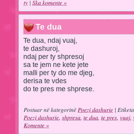
ty
|
Ska komente »
Te dua
Te dua, ndaj vuaj,
te dashuroj,
ndaj per ty shpresoj
sa te jem ne kete jete
malli per ty do me djeg,
derisa te vdes
do te pres me shprese.
Postuar në kategorinë
Poezi dashurie
| Etiket
Poezi dashurie
,
shpresa
,
te dua
,
te pres
,
vuaj
,
Komente »