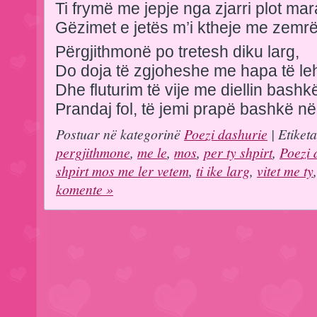
Ti frymë me jepje nga zjarri plot mar
Gëzimet e jetës m’i ktheje me zemr
Përgjithmonë po tretesh diku larg,
Do doja të zgjoheshe me hapa të leh
Dhe fluturim të vije me diellin bashk
Prandaj fol, të jemi prapë bashkë në 
Postuar në kategorinë
Poezi dashurie
| Etiket
pergjithmone
,
me le
,
mos
,
per ty shpirt
,
Poezi 
shpirt mos me ler vetem
,
ti ike larg
,
vitet me ty
komente »