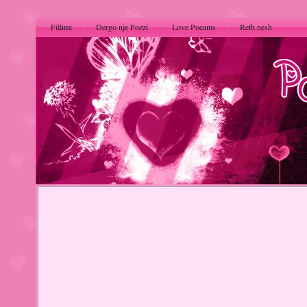
Fillimi
Dergo nje Poezi
Love Poeams
Reth nesh