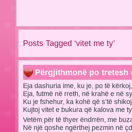
Posts Tagged ‘vitet me ty’
Përgjithmonë po tretesh 
Eja dashuria ime, ku je, po të kërkoj
Eja, futmë në rreth, në krahë e në sy
Ku je fshehur, ka kohë që s’të shikoj
Kujtoj vitet e bukura që kalova me ty
Vetëm për të thyer ëndrrën, me buz
Në një qoshe ngërthej pezmin në ç