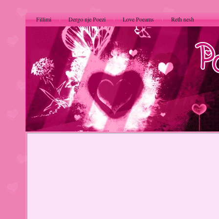
Fillimi
Dergo nje Poezi
Love Poeams
Reth nesh