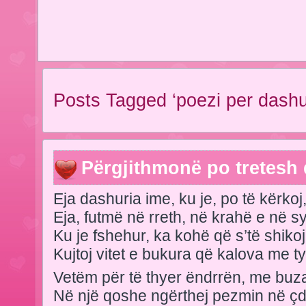
Posts Tagged ‘poezi per dashur
Përgjithmonë po tretesh 
Eja dashuria ime, ku je, po të kërkoj
Eja, futmë në rreth, në krahë e në sy
Ku je fshehur, ka kohë që s’të shikoj
Kujtoj vitet e bukura që kalova me ty
Vetëm për të thyer ëndrrën, me buz
Në një qoshe ngërthej pezmin në ç