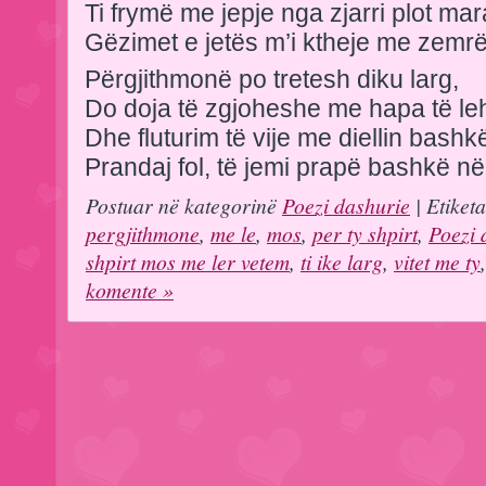
Ti frymë me jepje nga zjarri plot mar
Gëzimet e jetës m’i ktheje me zemr
Përgjithmonë po tretesh diku larg,
Do doja të zgjoheshe me hapa të leh
Dhe fluturim të vije me diellin bashk
Prandaj fol, të jemi prapë bashkë në 
Postuar në kategorinë
Poezi dashurie
| Etiket
pergjithmone
,
me le
,
mos
,
per ty shpirt
,
Poezi 
shpirt mos me ler vetem
,
ti ike larg
,
vitet me ty
komente »