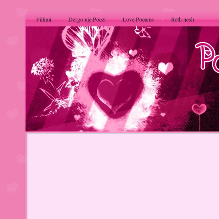
Fillimi
Dergo nje Poezi
Love Poeams
Reth nesh