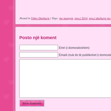
Posted in
Video Dashurie
| Tags:
me mungon
,
poezi 2014
,
poezi dashurie m
Posto një koment
Emri (i domosdoshëm)
Emaili (nuk do të publikohet (i domos