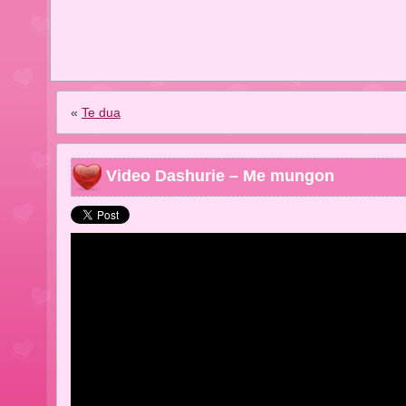
«
Te dua
Video Dashurie – Me mungon