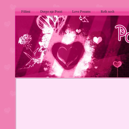
Fillimi
Dergo nje Poezi
Love Poeams
Reth nesh