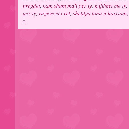
bregdet
,
kam shum mall per ty
,
kujtimet me ty
,
per ty
,
rugeve eci vet
,
shetitjet tona u harruan
»