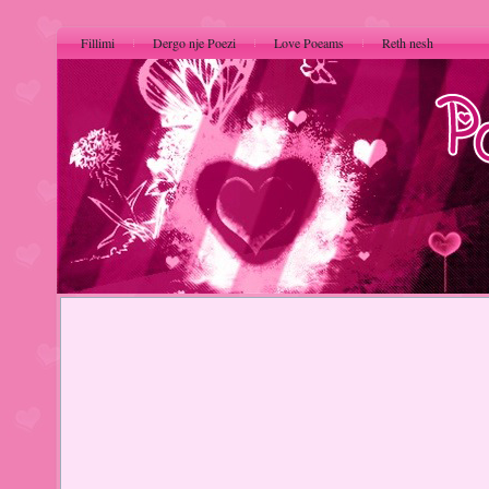
Fillimi
Dergo nje Poezi
Love Poeams
Reth nesh