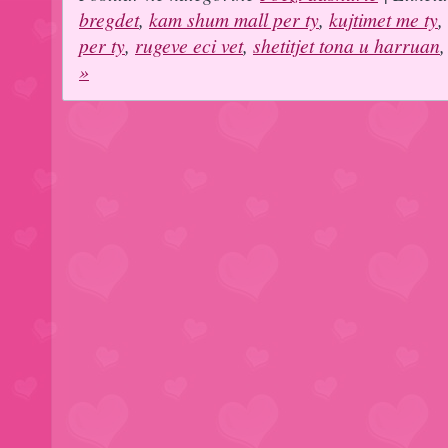
bregdet
,
kam shum mall per ty
,
kujtimet me ty
,
per ty
,
rugeve eci vet
,
shetitjet tona u harruan
»