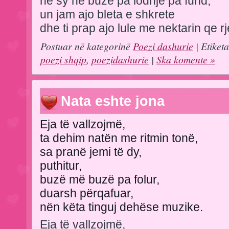
ne sy ne buze pa lodhje pa fund,
un jam ajo bleta e shkrete
dhe ti prap ajo lule me nektarin qe 
Postuar në kategorinë
Poezi dashurie
| Etiket
poezi shqip
,
poezidashurie
|
Ska komente »
Nata eshte jona
Eja të vallzojmë,
ta dehim natën me ritmin tonë,
sa pranë jemi të dy,
puthitur,
buzë më buzë pa folur,
duarsh përqafuar,
nën këta tinguj dehëse muzike.
Eja të vallzojmë,