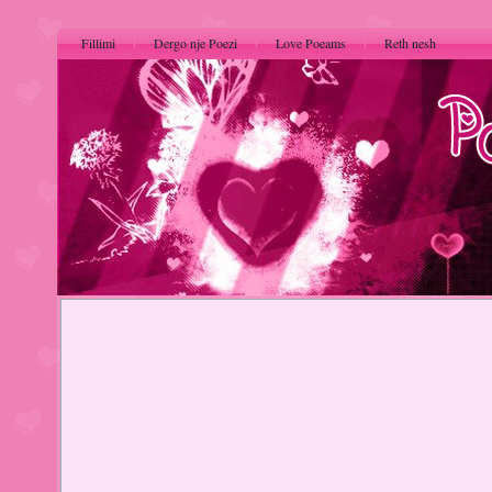
Fillimi
Dergo nje Poezi
Love Poeams
Reth nesh