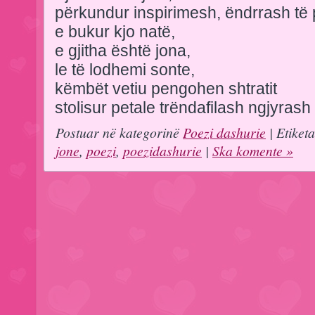
përkundur inspirimesh, ëndrrash të 
e bukur kjo natë,
e gjitha është jona,
le të lodhemi sonte,
këmbët vetiu pengohen shtratit
stolisur petale trëndafilash ngjyrash
Postuar në kategorinë
Poezi dashurie
| Etiket
jone
,
poezi
,
poezidashurie
|
Ska komente »