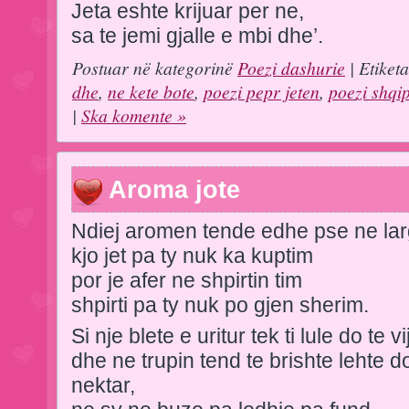
Jeta eshte krijuar per ne,
sa te jemi gjalle e mbi dhe’.
Postuar në kategorinë
Poezi dashurie
| Etiket
dhe
,
ne kete bote
,
poezi pepr jeten
,
poezi shqi
|
Ska komente »
Aroma jote
Ndiej aromen tende edhe pse ne lar
kjo jet pa ty nuk ka kuptim
por je afer ne shpirtin tim
shpirti pa ty nuk po gjen sherim.
Si nje blete e uritur tek ti lule do te 
dhe ne trupin tend te brishte lehte d
nektar,