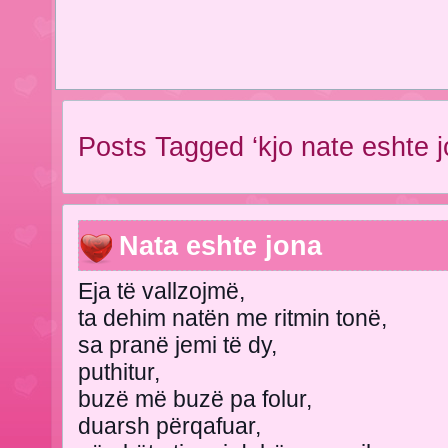
Posts Tagged ‘kjo nate eshte j
Nata eshte jona
Eja të vallzojmë,
ta dehim natën me ritmin tonë,
sa pranë jemi të dy,
puthitur,
buzë më buzë pa folur,
duarsh përqafuar,