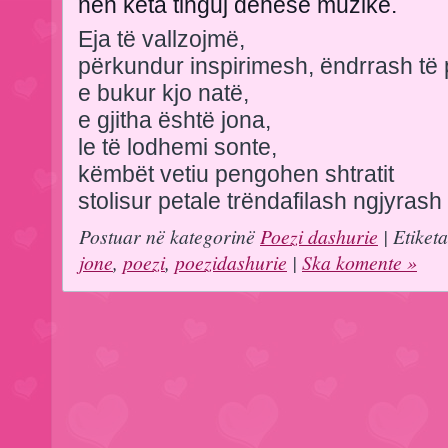
nën këta tinguj dehëse muzike.
Eja të vallzojmë,
përkundur inspirimesh, ëndrrash të 
e bukur kjo natë,
e gjitha është jona,
le të lodhemi sonte,
këmbët vetiu pengohen shtratit
stolisur petale trëndafilash ngjyrash
Postuar në kategorinë
Poezi dashurie
| Etiket
jone
,
poezi
,
poezidashurie
|
Ska komente »