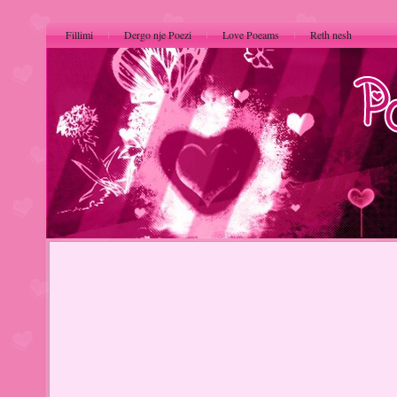
Fillimi
Dergo nje Poezi
Love Poeams
Reth nesh