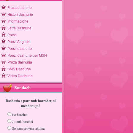
Fraza dashurie
Histori dashurie
Informacione
Letra Dashurie
Poezi
Poezi Anglisht
Poezi dashurie
Poezi dashurie per MSN
Proza dashuria
SMS Dashurie
Video Dashurie
Sondazh
Dashuria e pare nuk harrohet, si
mendoni ju?
Po harohet
Jo nuk harohet
Se kam provuar akoma