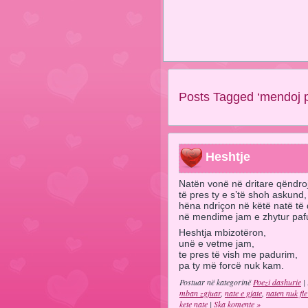
Posts Tagged ‘mendoj p
Heshtje
Natën vonë në dritare qëndroj
të pres ty e s’të shoh askund,
hëna ndriçon në këtë natë të 
në mendime jam e zhytur paf
Heshtja mbizotëron,
unë e vetme jam,
te pres të vish me padurim,
pa ty më forcë nuk kam.
Postuar në kategorinë
Poezi dashurie
| 
mban zgjuar
,
nate e gjate
,
naten nuk fl
kete nate
|
Ska komente »