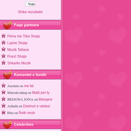
Shiko rezultatet
Faqe partnere
Filma me Titra Shqip
Lajme Shqip
Muzik Tallava
Poezi Shqip
Shkarko Muzik
Komentet e fundit
Anonim
on
me fal
Marsela minaj
on
Malli per ty
BESJONA JONA
on
Mangesi
Arlinda
on
Dashuri e vdekur
Hira
on
Reth nesh
Celebrities