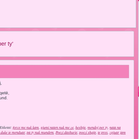
er ty’
,
qetë,
und.
Etiketat:
force me nuk kam
,
gjumi naten nuk me ze
,
heshtje
,
mendoj per ty
,
nata na
e duke te menduar
,
pa ty nuk mundem
,
Poezi dashurie
,
poezi shqip
,
te pres
,
zgjuar jam