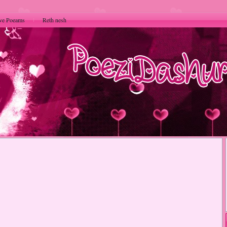
ve Poeams
Reth nesh