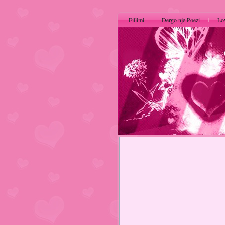
Fillimi
Dergo nje Poezi
Lo