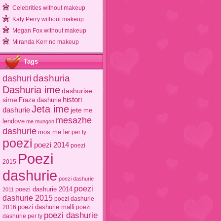
Celebrities without makeup
Katy Perry without makeup
Megan Fox without makeup
Miranda Kerr no makeup
Tags
dashuri
dashuria
Dashuria ime
dashurise
sime
histori
Fraza dashurie
Jeta ime
dashurie
jete
me
mesazhe
lendove
me mungon
dashurie
mos me ler
per ty
poezi
poezi 2014
poezi
Poezi
2015
dashurie
poezi dashurie
poezi
poezi dashurie 2014
2011
dashurie 2015
poezi dashurie
poezi dashurie malli
2016
poezi
poezi dashurie
dashurie per ty