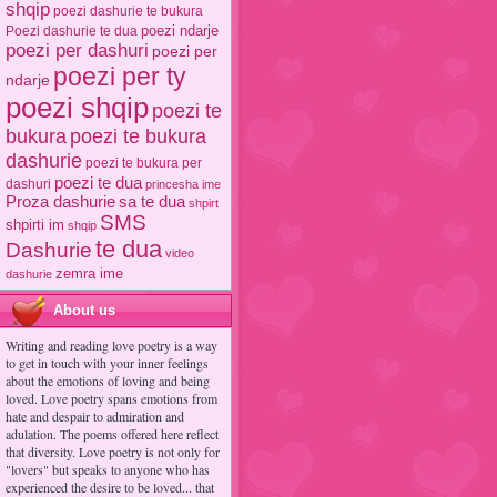
shqip
poezi dashurie te bukura
poezi ndarje
Poezi dashurie te dua
poezi per dashuri
poezi per
poezi per ty
ndarje
poezi shqip
poezi te
poezi te bukura
bukura
dashurie
poezi te bukura per
poezi te dua
dashuri
princesha ime
Proza dashurie
sa te dua
shpirt
SMS
shpirti im
shqip
te dua
Dashurie
video
zemra ime
dashurie
About us
Writing and reading love poetry is a way
to get in touch with your inner feelings
about the emotions of loving and being
loved. Love poetry spans emotions from
hate and despair to admiration and
adulation. The poems offered here reflect
that diversity. Love poetry is not only for
"lovers" but speaks to anyone who has
experienced the desire to be loved... that