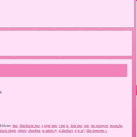
y,
Etiketat:
bae
,
Dashuria ime
,
e jotja jam
,
i imi je
,
Jeta ime
,
jete
,
me mungon
,
mesazhe
,
ukura shqip
,
shpirt
,
shqelma
,
te takon ty
,
ti dashuri
,
ti je ai
|
Ska komente »