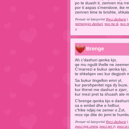
po te duash ti, zemren ma rr
por ti aspas s’mendove, ike 
zemren time te brishte, shkat
Postuar në kategorinë
Poezi dashurie
| 
mirmengjes dashuri
,
mos me ik
,
mos m
»
Brenge
Ah c’dashuri qenka kjo,
qe mu ngulit thelle ne zeeme
C’marrezi e bukur qenka kjo,
te shkelqen vec kur degjosh 
Sa bukur tingellon emri yt,
kur pershperitet nga dy buze,
kur thirret me dashuri e zjarr,
kur mezi pret ta shuash ate m
C’brenge qenka kjo e dashuri
sa e embel dhe e hidhur,
c’frike ndjej ne zemer o Zot,
mos nje dite do jemi te humbu
Postuar në kategorinë
Poezi dashurie
| 
poezi nga zemra
,
poezi per ty
,
poezi te