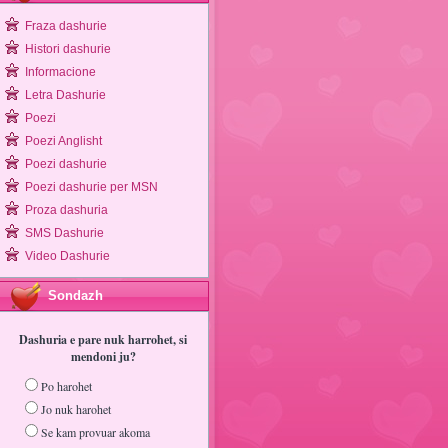
Fraza dashurie
Histori dashurie
Informacione
Letra Dashurie
Poezi
Poezi Anglisht
Poezi dashurie
Poezi dashurie per MSN
Proza dashuria
SMS Dashurie
Video Dashurie
Sondazh
Dashuria e pare nuk harrohet, si
mendoni ju?
Po harohet
Jo nuk harohet
Se kam provuar akoma