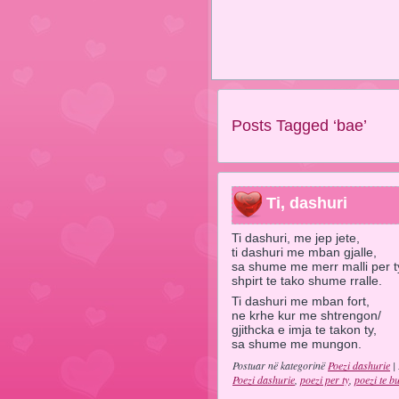
Posts Tagged ‘bae’
Ti, dashuri
Ti dashuri, me jep jete,
ti dashuri me mban gjalle,
sa shume me merr malli per t
shpirt te tako shume rralle.
Ti dashuri me mban fort,
ne krhe kur me shtrengon/
gjithcka e imja te takon ty,
sa shume me mungon.
Postuar në kategorinë
Poezi dashurie
| 
Poezi dashurie
,
poezi per ty
,
poezi te b