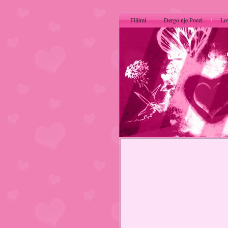
Fillimi
Dergo nje Poezi
Lo