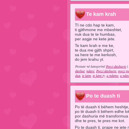
Te kam krah
TI ne cdo hap te kam,
ti gjithmone me mbeshtet,
nuk dua te te humbas,
per asgje ne kete jete.
Te kam krah e me ke,
te dua me gjith shpirt,
sa here te me kerkosh,
do jem krahu yt.
Postuar në kategorinë
Poezi dashurie
| 
dashur
,
ndare
,
Poezi dashurie
,
poezi p
dua
,
te kam
,
te kam ty
,
u ndame
,
u nda
Po te duash ti
Po të duash ti bëhem heshtje
po të duash ti bëhem edhe lot
por dashuria më transformua
dhe te pres, te pres me kot.
Po te duash ti, prape ne jete