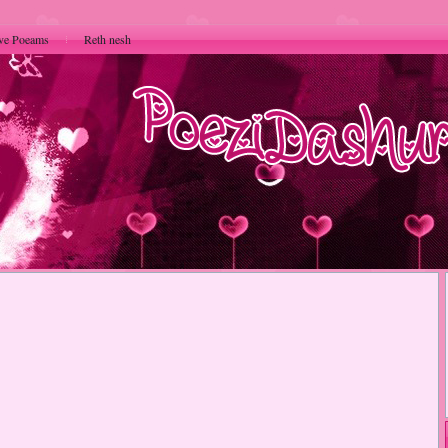
ve Poeams
Reth nesh