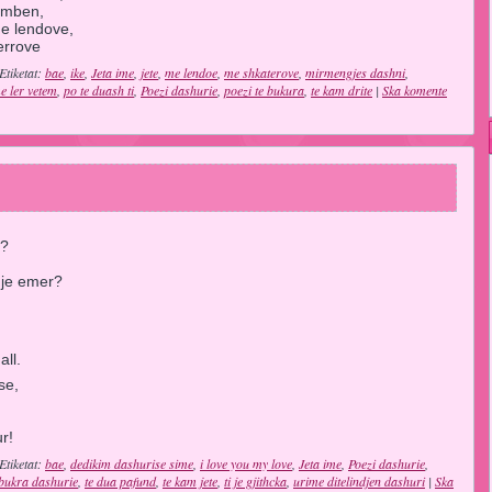
emben,
me lendove,
errove
Etiketat:
bae
,
ike
,
Jeta ime
,
jete
,
me lendoe
,
me shkaterove
,
mirmengjes dashni
,
e ler vetem
,
po te duash ti
,
Poezi dashurie
,
poezi te bukura
,
te kam drite
|
Ska komente
r?
nje emer?
all.
se,
r!
Etiketat:
bae
,
dedikim dashurise sime
,
i love you my love
,
Jeta ime
,
Poezi dashurie
,
 bukra dashurie
,
te dua pafund
,
te kam jete
,
ti je gjithcka
,
urime ditelindjen dashuri
|
Ska