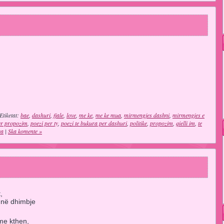
Etiketat:
bae
,
dashuri
,
fjale
,
love
,
me ke
,
me ke mua
,
mirmengjes dashni
,
mirmengjes e
er propozim
,
poezi per ty
,
poezi te bukura per dashuri
,
politike
,
propozim
,
qielli im
,
te
va
|
Ska komente »
,
,
 në dhimbje
 me kthen,