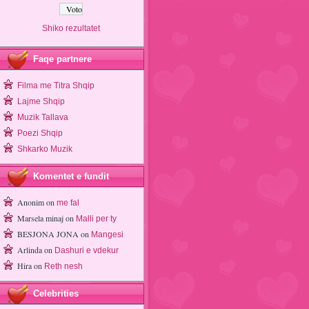
Shiko rezultatet
Faqe partnere
Filma me Titra Shqip
Lajme Shqip
Muzik Tallava
Poezi Shqip
Shkarko Muzik
Komentet e fundit
Anonim
on
me fal
Marsela minaj
on
Malli per ty
BESJONA JONA
on
Mangesi
Arlinda
on
Dashuri e vdekur
Hira
on
Reth nesh
Celebrities