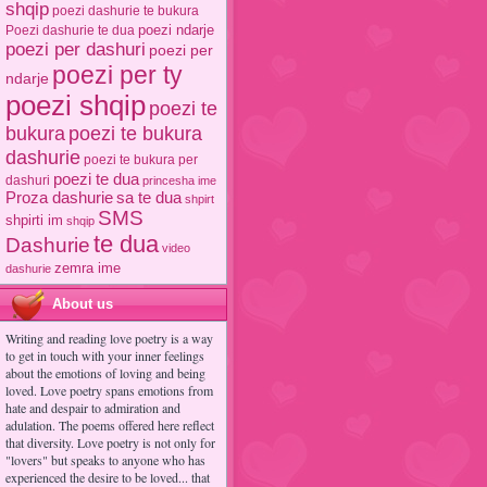
shqip
poezi dashurie te bukura
poezi ndarje
Poezi dashurie te dua
poezi per dashuri
poezi per
poezi per ty
ndarje
poezi shqip
poezi te
poezi te bukura
bukura
dashurie
poezi te bukura per
poezi te dua
dashuri
princesha ime
Proza dashurie
sa te dua
shpirt
SMS
shpirti im
shqip
te dua
Dashurie
video
zemra ime
dashurie
About us
Writing and reading love poetry is a way
to get in touch with your inner feelings
about the emotions of loving and being
loved. Love poetry spans emotions from
hate and despair to admiration and
adulation. The poems offered here reflect
that diversity. Love poetry is not only for
"lovers" but speaks to anyone who has
experienced the desire to be loved... that