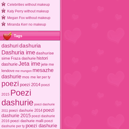
Celebrities without makeup
Katy Perry without makeup
Megan Fox without makeup
Miranda Kerr no makeup
Tags
dashuri
dashuria
Dashuria ime
dashurise
sime
histori
Fraza dashurie
Jeta ime
dashurie
jete
me
mesazhe
lendove
me mungon
dashurie
mos me ler
per ty
poezi
poezi 2014
poezi
Poezi
2015
dashurie
poezi dashurie
poezi
poezi dashurie 2014
2011
dashurie 2015
poezi dashurie
poezi dashurie malli
2016
poezi
poezi dashurie
dashurie per ty