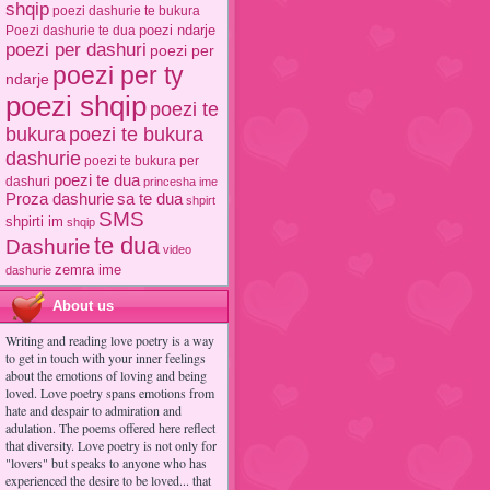
shqip
poezi dashurie te bukura
poezi ndarje
Poezi dashurie te dua
poezi per dashuri
poezi per
poezi per ty
ndarje
poezi shqip
poezi te
poezi te bukura
bukura
dashurie
poezi te bukura per
poezi te dua
dashuri
princesha ime
Proza dashurie
sa te dua
shpirt
SMS
shpirti im
shqip
te dua
Dashurie
video
zemra ime
dashurie
About us
Writing and reading love poetry is a way
to get in touch with your inner feelings
about the emotions of loving and being
loved. Love poetry spans emotions from
hate and despair to admiration and
adulation. The poems offered here reflect
that diversity. Love poetry is not only for
"lovers" but speaks to anyone who has
experienced the desire to be loved... that