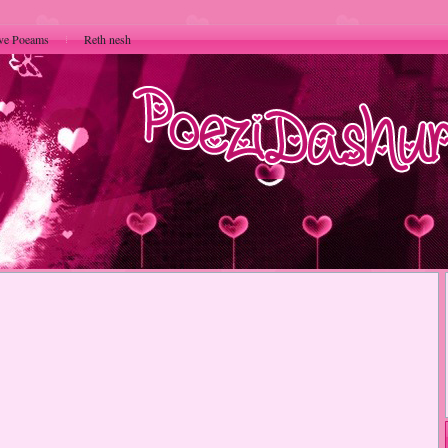
ve Poeams
Reth nesh