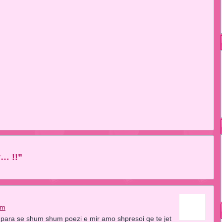
y… !!”
pm
 para se shum shum poezi e mir amo shpresoi qe te jet