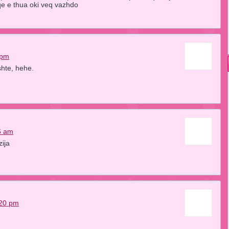
 qe e thua oki veq vazhdo
 pm
shte, hehe.
6 am
ija
:20 pm