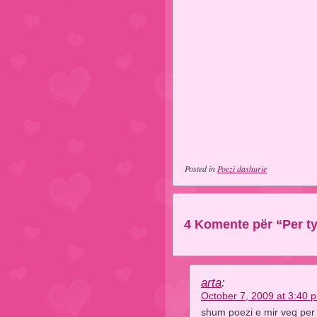
Posted in
Poezi dashurie
4 Komente për “Per t
arta
:
October 7, 2009 at 3:40 
shum poezi e mir veq per