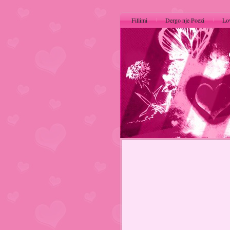
Fillimi
Dergo nje Poezi
Lo