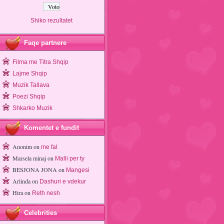
Shiko rezultatet
Faqe partnere
Filma me Titra Shqip
Lajme Shqip
Muzik Tallava
Poezi Shqip
Shkarko Muzik
Komentet e fundit
Anonim
on
me fal
Marsela minaj
on
Malli per ty
BESJONA JONA
on
Mangesi
Arlinda
on
Dashuri e vdekur
Hira
on
Reth nesh
Celebrities