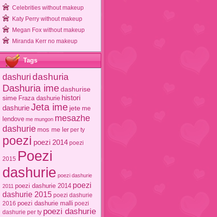
Celebrities without makeup
Katy Perry without makeup
Megan Fox without makeup
Miranda Kerr no makeup
Tags
dashuri
dashuria
Dashuria ime
dashurise
sime
histori
Fraza dashurie
Jeta ime
dashurie
jete
me
mesazhe
lendove
me mungon
dashurie
mos me ler
per ty
poezi
poezi 2014
poezi
Poezi
2015
dashurie
poezi dashurie
poezi
poezi dashurie 2014
2011
dashurie 2015
poezi dashurie
poezi dashurie malli
2016
poezi
poezi dashurie
dashurie per ty