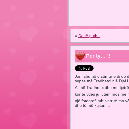
«
Do të puth..
Per ty… !!
Jam shumê e sêmur e di qê d
sepse mê Tradhetoi njê Djal i
Ai mê Tradhetoi dhe me tjetrê
kur tê vdes ju lutem mos mê 
njê fotografi mbi varr tê ma v
dhe tê mê kujtoni…