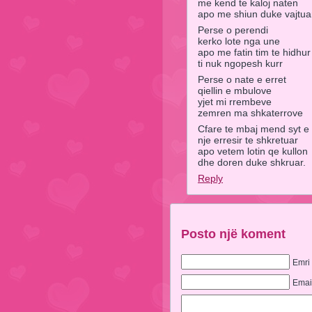
me kend te kaloj naten
apo me shiun duke vajtua
Perse o perendi
kerko lote nga une
apo me fatin tim te hidhur
ti nuk ngopesh kurr
Perse o nate e erret
qiellin e mbulove
yjet mi rrembeve
zemren ma shkaterrove
Cfare te mbaj mend syt e
nje erresir te shkretuar
apo vetem lotin qe kullon
dhe doren duke shkruar.
Reply
Posto një koment
Emri
Emai