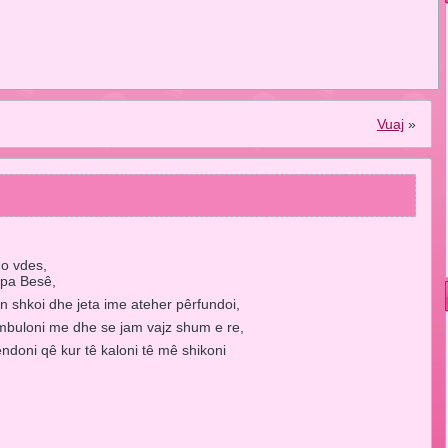
Vuaj
»
o vdes,
 pa Besê,
n shkoi dhe jeta ime ateher pêrfundoi,
mbuloni me dhe se jam vajz shum e re,
êndoni qê kur tê kaloni tê mê shikoni