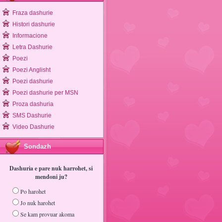
Fraza dashurie
Histori dashurie
Informacione
Letra Dashurie
Poezi
Poezi Anglisht
Poezi dashurie
Poezi dashurie per MSN
Proza dashuria
SMS Dashurie
Video Dashurie
Sondazh
Dashuria e pare nuk harrohet, si
mendoni ju?
Po harohet
Jo nuk harohet
Se kam provuar akoma