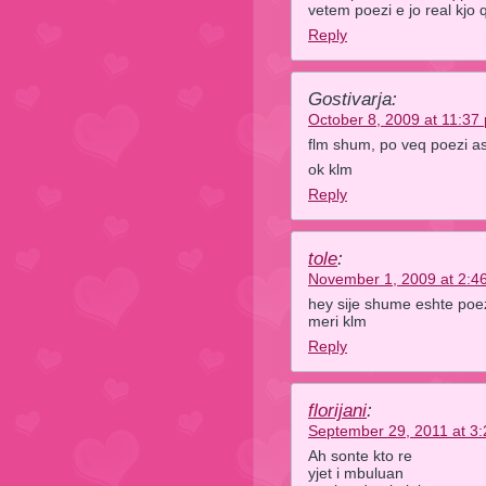
vetem poezi e jo real kjo
Reply
Gostivarja:
October 8, 2009 at 11:37
flm shum, po veq poezi a
ok klm
Reply
tole
:
November 1, 2009 at 2:4
hey sije shume eshte poez
meri klm
Reply
florijani
:
September 29, 2011 at 3
Ah sonte kto re
yjet i mbuluan