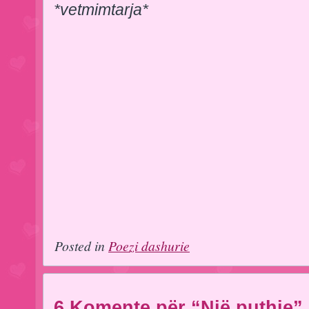
*vetmimtarja*
Posted in
Poezi dashurie
6 Komente për “Një puthje”