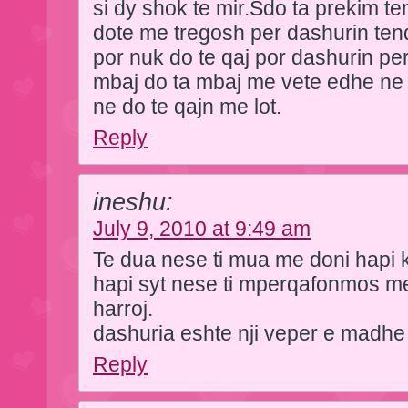
si dy shok te mir.Sdo ta prekim t
dote me tregosh per dashurin tende
por nuk do te qaj por dashurin per
mbaj do ta mbaj me vete edhe ne a
ne do te qajn me lot.
Reply
ineshu:
July 9, 2010 at 9:49 am
Te dua nese ti mua me doni hapi 
hapi syt nese ti mperqafonmos me
harroj.
dashuria eshte nji veper e ma
Reply