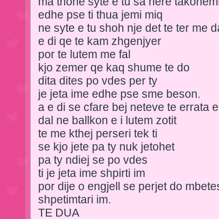
ma thone syte e tu sa here takohem
edhe pse ti thua jemi miq
ne syte e tu shoh nje det te ter me d
e di qe te kam zhgenjyer
por te lutem me fal
kjo zemer qe kaq shume te do
dita dites po vdes per ty
je jeta ime edhe pse sme beson.
a e di se cfare bej neteve te errata 
dal ne ballkon e i lutem zotit
te me kthej perseri tek ti
se kjo jete pa ty nuk jetohet
pa ty ndiej se po vdes
ti je jeta ime shpirti im
por dije o engjell se perjet do mbete
shpetimtari im.
TE DUA