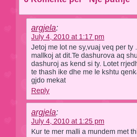
argjela
:
July 4, 2010 at 1:17 pm
Jetoj me lot ne sy,vuaj veq per ty 
mallkoj at dit.Te dashurova aq s
dashuroj as kend si ty. Lotet rrje
te thash ike dhe me le kshtu qenka
gjdo mekat
Reply
argjela
:
July 4, 2010 at 1:25 pm
Kur te mer malli a mundem met th