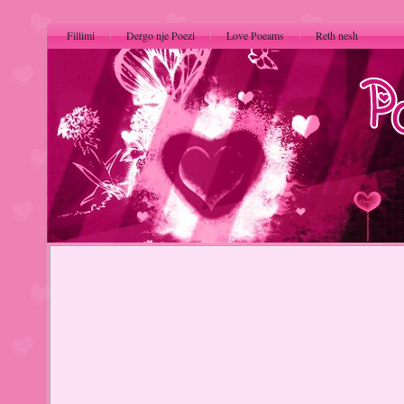
Fillimi
Dergo nje Poezi
Love Poeams
Reth nesh