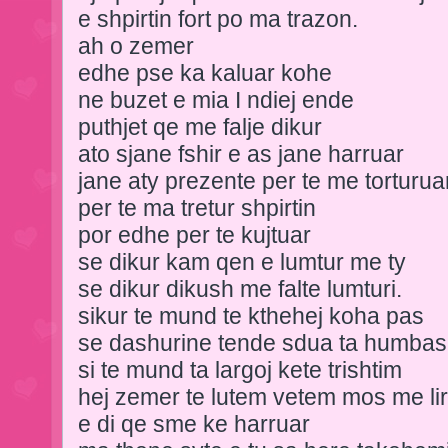
e shpirtin fort po ma trazon.
ah o zemer
edhe pse ka kaluar kohe
ne buzet e mia I ndiej ende
puthjet qe me falje dikur
ato sjane fshir e as jane harruar
jane aty prezente per te me torturua
per te ma tretur shpirtin
por edhe per te kujtuar
se dikur kam qen e lumtur me ty
se dikur dikush me falte lumturi.
sikur te mund te kthehej koha pas
se dashurine tende sdua ta humbas
si te mund ta largoj kete trishtim
hej zemer te lutem vetem mos me lir
e di qe sme ke harruar