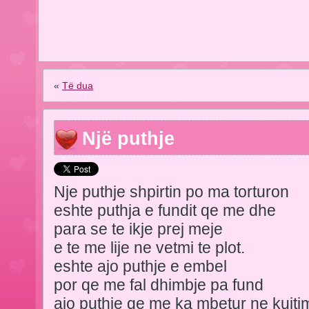
«
Të dua
Një puthje
Nje puthje shpirtin po ma torturon
eshte puthja e fundit qe me dhe
para se te ikje prej meje
e te me lije ne vetmi te plot.
eshte ajo puthje e embel
por qe me fal dhimbje pa fund
ajo puthje qe me ka mbetur ne kujti