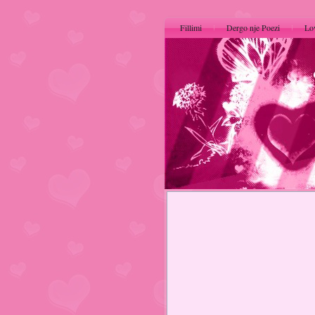
Fillimi
Dergo nje Poezi
Lo