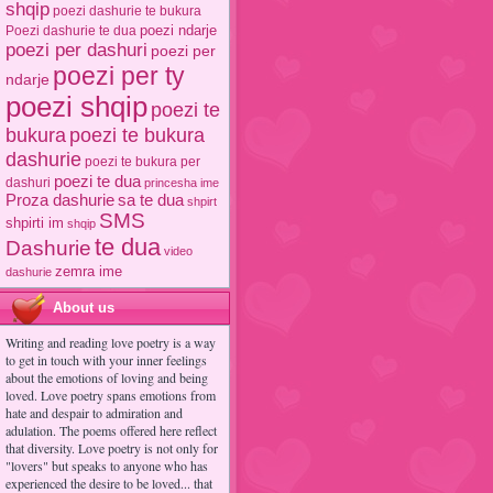
shqip
poezi dashurie te bukura
poezi ndarje
Poezi dashurie te dua
poezi per dashuri
poezi per
poezi per ty
ndarje
poezi shqip
poezi te
poezi te bukura
bukura
dashurie
poezi te bukura per
poezi te dua
dashuri
princesha ime
Proza dashurie
sa te dua
shpirt
SMS
shpirti im
shqip
te dua
Dashurie
video
zemra ime
dashurie
About us
Writing and reading love poetry is a way
to get in touch with your inner feelings
about the emotions of loving and being
loved. Love poetry spans emotions from
hate and despair to admiration and
adulation. The poems offered here reflect
that diversity. Love poetry is not only for
"lovers" but speaks to anyone who has
experienced the desire to be loved... that