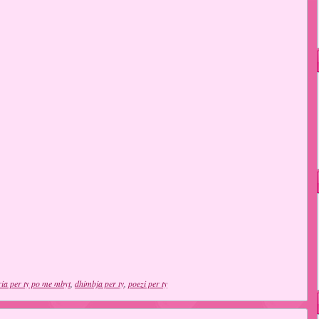
ia per ty po me mbyt
,
dhimbja per ty
,
poezi per ty