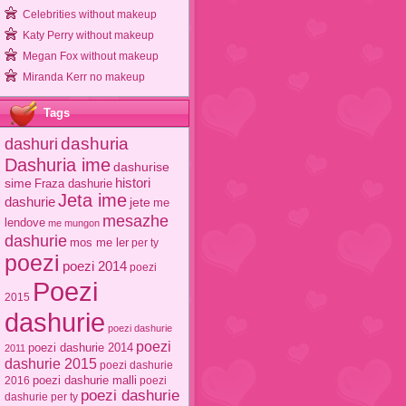
Celebrities without makeup
Katy Perry without makeup
Megan Fox without makeup
Miranda Kerr no makeup
Tags
dashuri
dashuria
Dashuria ime
dashurise
sime
histori
Fraza dashurie
Jeta ime
dashurie
jete
me
mesazhe
lendove
me mungon
dashurie
mos me ler
per ty
poezi
poezi 2014
poezi
Poezi
2015
dashurie
poezi dashurie
poezi
poezi dashurie 2014
2011
dashurie 2015
poezi dashurie
poezi dashurie malli
2016
poezi
poezi dashurie
dashurie per ty