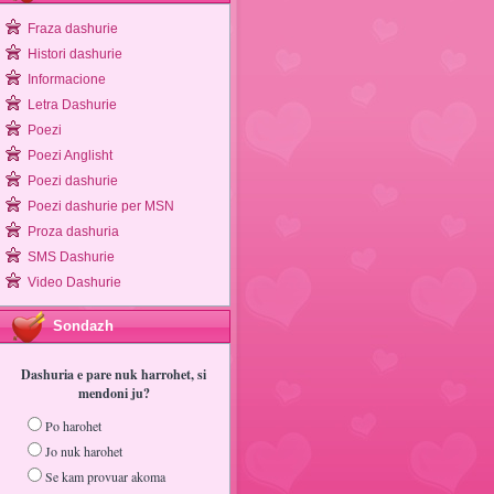
Fraza dashurie
Histori dashurie
Informacione
Letra Dashurie
Poezi
Poezi Anglisht
Poezi dashurie
Poezi dashurie per MSN
Proza dashuria
SMS Dashurie
Video Dashurie
Sondazh
Dashuria e pare nuk harrohet, si
mendoni ju?
Po harohet
Jo nuk harohet
Se kam provuar akoma