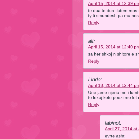
April 15, 2014 at 12:39 p
te dua te dua tlutem mos
ty ti smundesh pa mu nes
Reply
ali:
April 15, 2014 at 12:40 p
sa her shkoj n shitore e s
Reply
Linda:
April 18, 2014 at 12:44 p
Une jame njeriu me i lum
te lexoj kete poezi me lo
Reply
labinot:
April 27, 2014 at
evrte asht