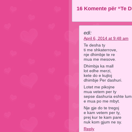
16 Komente për “Te 
edi:
April 6, 2014 at 9:48 am
Te desha ty
ti me shkaterrove,
nje dhimbje te re
mua me mesove.
Dhimbja ka mall
lot edhe merzi,
kete do e kujtoj
dhimbje Per dashuri.
Lotet me pikojne
mua vetem per ty
sepse dashuria eshte lum
e mua po me mbyt.
Nje gje do te tregoj
e kam vetem per ty,
prej kur te kam pare
nuk kom gjum ne sy.
Reply