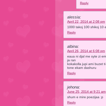
Reply
alessia:
April 22, 2014 at 2:08 pm
1000 takoj 100 shikoj 10 
Reply
albina:
April 26, 2014 at 6:08 pm
eaua ni djal me syte zi em
ja ran
kokakolla jupi ami buzet 
tone ekam dashuru
Reply
jehona:
June 25, 2014 at 9:21 am
shum e mire poezijaa :p
Reply