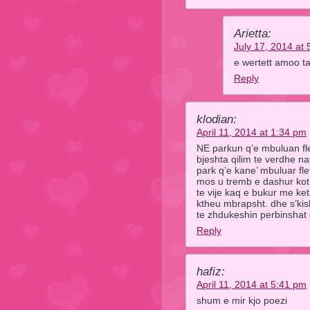
Arietta:
July 17, 2014 at
e wertett amoo t
Reply
klodian:
April 11, 2014 at 1:34 pm
NE parkun q’e mbuluan flet
bjeshta qilim te verdhe na
park q’e kane’ mbuluar fl
mos u tremb e dashur kot 
te vije kaq e bukur me ket
ktheu mbrapsht. dhe s’kis
te zhdukeshin perbinshat q
Reply
hafiz:
April 11, 2014 at 5:41 pm
shum e mir kjo poezi