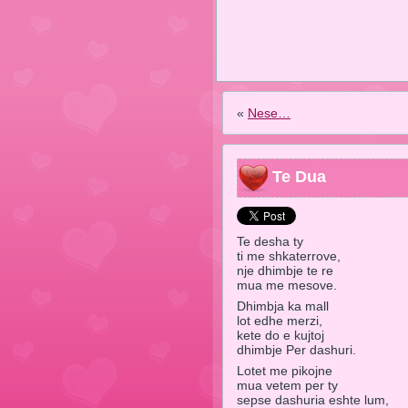
«
Nese…
Te Dua
Te desha ty
ti me shkaterrove,
nje dhimbje te re
mua me mesove.
Dhimbja ka mall
lot edhe merzi,
kete do e kujtoj
dhimbje Per dashuri.
Lotet me pikojne
mua vetem per ty
sepse dashuria eshte lum,