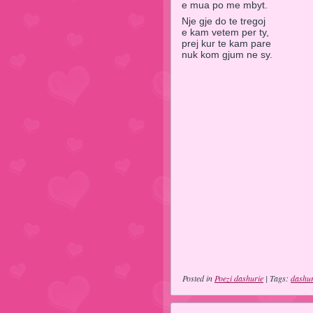
e mua po me mbyt.
Nje gje do te tregoj
e kam vetem per ty,
prej kur te kam pare
nuk kom gjum ne sy.
Posted in
Poezi dashurie
| Tags:
dashur