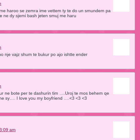
m
 me haroo se zemra ime vettem ty te do un smundem pa
e ne dy sjemi bash jeten smuj me haru
m
ho nje vajz shum te bukur po ajo ishtte ender
m
tur ne bote per te dashurin tim ….Uroj te mos behem qe
t ne sy…. I love you my boyfriend ….<3 <3 <3
 3:09 am