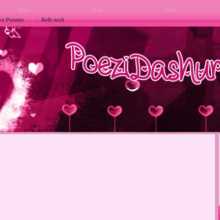
ve Poeams
Reth nesh