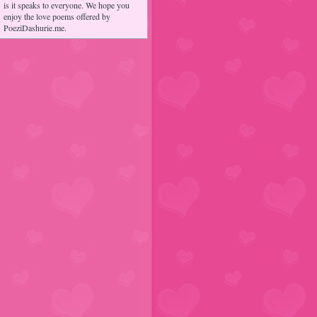
is it speaks to everyone. We hope you
enjoy the love poems offered by
PoeziDashurie.me.