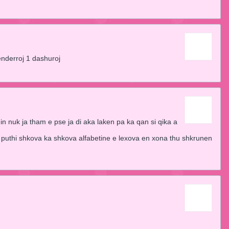
enderroj 1 dashuroj
in nuk ja tham e pse ja di aka laken pa ka qan si qika a
ti puthi shkova ka shkova alfabetine e lexova en xona thu shkrunen