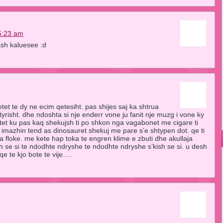
 5:23 am
ash kaluesee :d
et te dy ne ecim qetesiht. pas shijes saj ka shtrua
tyrisht. dhe ndoshta si nje enderr vone ju fanit nje muzg i vone ky
etet ku pas kaq shekujsh ti po shkon nga vagabonet me cigare ti
imazhin tend as dinosauret shekuj me pare s’e shtypen dot. qe ti
a floke. me kete hap toka te engren klime e zbuti dhe akullaja
h se si te ndodhte ndryshe te ndodhte ndryshe s’kish se si. u desh
e te kjo bote te vije….