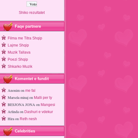
Shiko rezultatet
Faqe partnere
Filma me Titra Shqip
Lajme Shqip
Muzik Tallava
Poezi Shqip
Shkarko Muzik
Komentet e fundit
Anonim
on
me fal
Marsela minaj
on
Malli per ty
BESJONA JONA
on
Mangesi
Arlinda
on
Dashuri e vdekur
Hira
on
Reth nesh
Celebrities