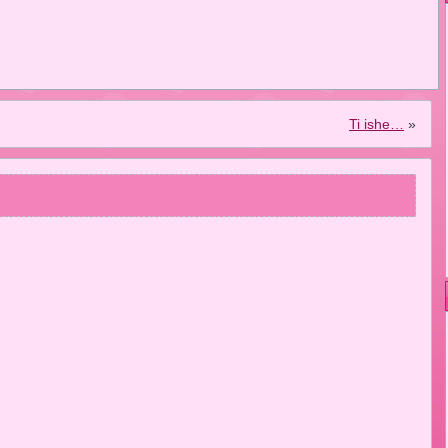
Ti ishe…
»