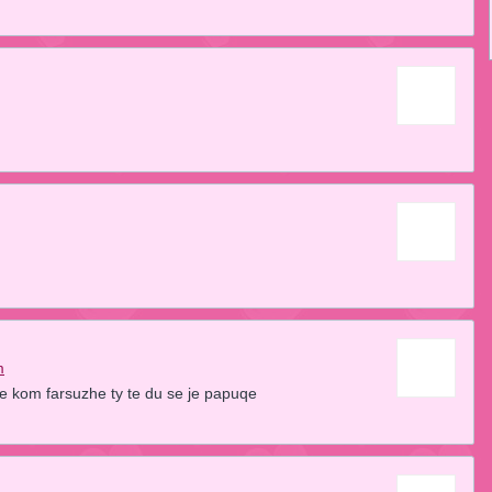
m
e kom farsuzhe ty te du se je papuqe