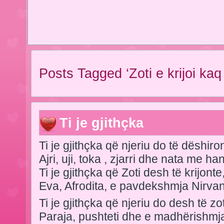
Posts Tagged ‘Zoti e krijoi kaq
Ti je gjithçka
Ti je gjithçka që njeriu do të dëshiro
Ajri, uji, toka , zjarri dhe nata me ha
Ti je gjithçka që Zoti desh të krijonte
Eva, Afrodita, e pavdekshmja Nirva
Ti je gjithçka që njeriu do desh të zo
Paraja, pushteti dhe e madhërishmja