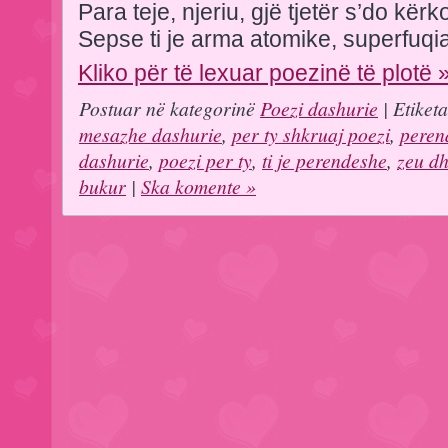
Para teje, njeriu, gjë tjetër s’do kërk
Sepse ti je arma atomike, superfuqia
Kliko për të lexuar poezinë të plotë 
Postuar në kategorinë
Poezi dashurie
| Etiket
mesazhe dashurie
,
per ty shkruaj poezi
,
perend
dashurie
,
poezi per ty
,
ti je perendeshe
,
zeu d
bukur
|
Ska komente »