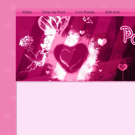
Fillimi
Dergo nje Poezi
Love Poeams
Reth nesh