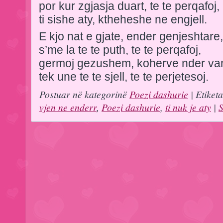
por kur zgjasja duart, te te perqafoj,
ti sishe aty, ktheheshe ne engjell.
E kjo nat e gjate, ender genjeshtare,
s’me la te te puth, te te perqafoj,
germoj gezushem, koherve nder var
tek une te te sjell, te te perjetesoj.
Postuar në kategorinë
Poezi dashurie
| Etiket
vjen ne enderr
,
Poezi dashurie
,
ti nuk je aty
|
S