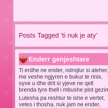
Posts Tagged ‘ti nuk je aty’
Enderr genjeshtare
Ti erdhe ne ender, ndrojtur si ateher
me veshe ngjyren e bukur te rinis,
syve u dhe drit si yjeve ne qell
brenda tyre thell i mbushe plot gezi
Lutesha pa reshtur te ishe e vertet,
vetes i thosha, nuk jam ne ender,