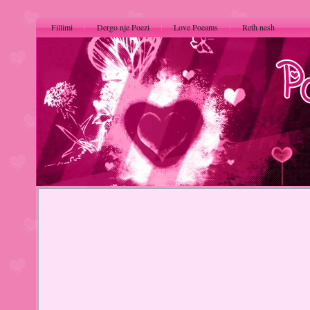
Fillimi
Dergo nje Poezi
Love Poeams
Reth nesh