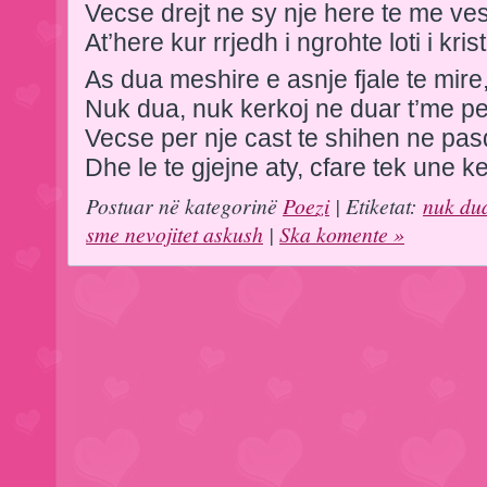
Vecse drejt ne sy nje here te me ves
At’here kur rrjedh i ngrohte loti i krist
As dua meshire e asnje fjale te mire
Nuk dua, nuk kerkoj ne duar t’me p
Vecse per nje cast te shihen ne pas
Dhe le te gjejne aty, cfare tek une k
Postuar në kategorinë
Poezi
| Etiketat:
nuk du
sme nevojitet askush
|
Ska komente »