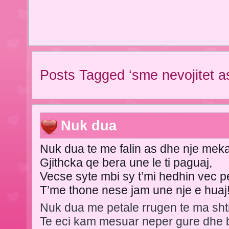
Posts Tagged ‘sme nevojitet a
Nuk dua
Nuk dua te me falin as dhe nje meka
Gjithcka qe bera une le ti paguaj,
Vecse syte mbi sy t’mi hedhin vec p
T’me thone nese jam une nje e huaj
Nuk dua me petale rrugen te ma sht
Te eci kam mesuar neper gure dhe b