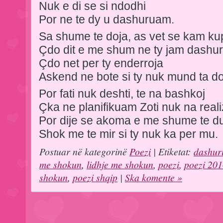
Nuk e di se si ndodhi
Por ne te dy u dashuruam.
Sa shume te doja, as vet se kam ku
Çdo dit e me shum ne ty jam dashu
Çdo net per ty enderroja
Askend ne bote si ty nuk mund ta do
Por fati nuk deshti, te na bashkoj
Çka ne planifikuam Zoti nuk na reali
Por dije se akoma e me shume te d
Shok me te mir si ty nuk ka per mu.
Postuar në kategorinë
Poezi
| Etiketat:
dashur
me shokun
,
lidhje me shokun
,
poezi
,
poezi 20
shokun
,
poezi shqip
|
Ska komente »