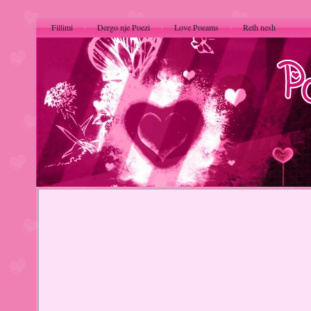
Fillimi
Dergo nje Poezi
Love Poeams
Reth nesh