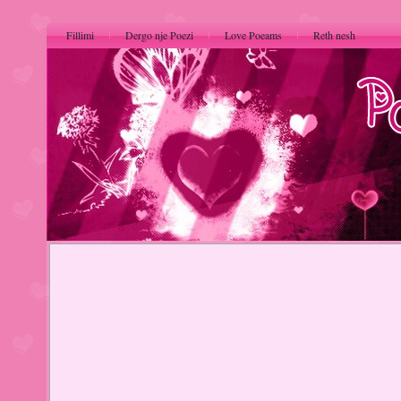
Fillimi
Dergo nje Poezi
Love Poeams
Reth nesh