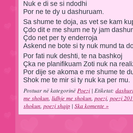
Nuk e di se si ndodhi
Por ne te dy u dashuruam.
Sa shume te doja, as vet se kam ku
Çdo dit e me shum ne ty jam dashu
Çdo net per ty enderroja
Askend ne bote si ty nuk mund ta do
Por fati nuk deshti, te na bashkoj
Çka ne planifikuam Zoti nuk na reali
Por dije se akoma e me shume te d
Shok me te mir si ty nuk ka per mu.
Postuar në kategorinë
Poezi
| Etiketat:
dashur
me shokun
,
lidhje me shokun
,
poezi
,
poezi 20
shokun
,
poezi shqip
|
Ska komente »