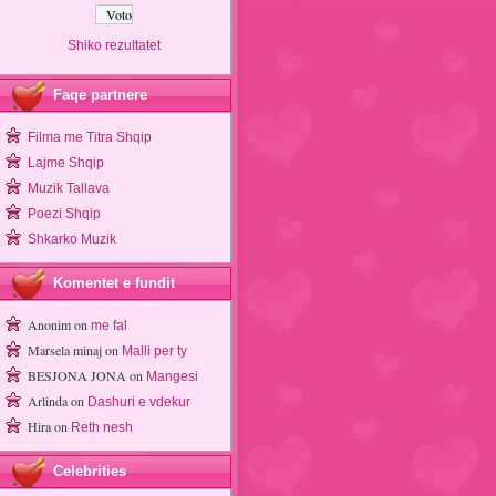
Shiko rezultatet
Faqe partnere
Filma me Titra Shqip
Lajme Shqip
Muzik Tallava
Poezi Shqip
Shkarko Muzik
Komentet e fundit
Anonim
on
me fal
Marsela minaj
on
Malli per ty
BESJONA JONA
on
Mangesi
Arlinda
on
Dashuri e vdekur
Hira
on
Reth nesh
Celebrities