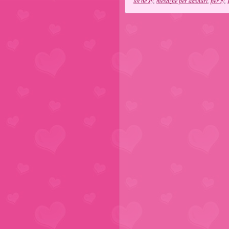
lot ne sy
,
mesazhe per dashuri
,
per ty
,