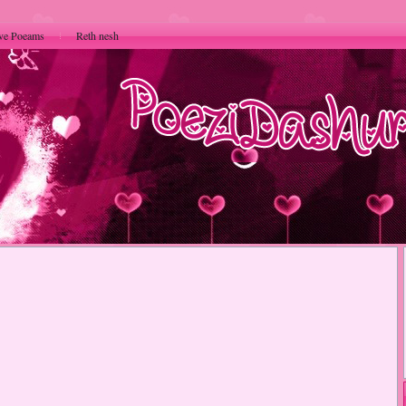
ve Poeams
Reth nesh