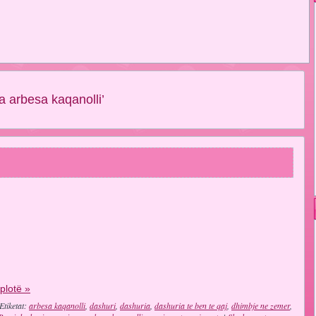
a arbesa kaqanolli’
 plotë »
Etiketat:
arbesa kaqanolli
,
dashuri
,
dashuria
,
dashuria te ben te qaj
,
dhimbje ne zemer
,