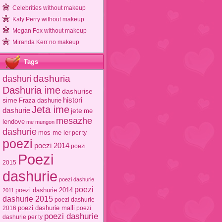
Celebrities without makeup
Katy Perry without makeup
Megan Fox without makeup
Miranda Kerr no makeup
Tags
dashuri
dashuria
Dashuria ime
dashurise
sime
histori
Fraza dashurie
Jeta ime
dashurie
jete
me
mesazhe
lendove
me mungon
dashurie
mos me ler
per ty
poezi
poezi 2014
poezi
Poezi
2015
dashurie
poezi dashurie
poezi
poezi dashurie 2014
2011
dashurie 2015
poezi dashurie
poezi dashurie malli
2016
poezi
poezi dashurie
dashurie per ty