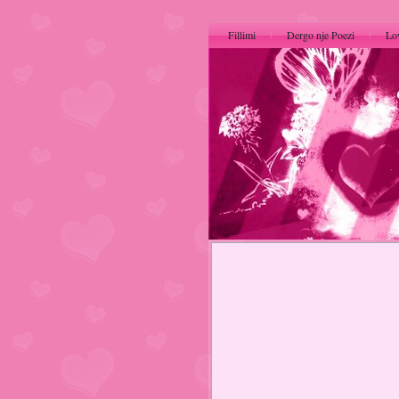
Fillimi
Dergo nje Poezi
Lo