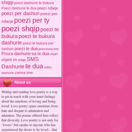
shqip
poezi dashurie te bukura
poezi ndarje
Poezi dashurie te dua
poezi per dashuri
poezi per
poezi per ty
ndarje
poezi shqip
poezi te
poezi te bukura
bukura
dashurie
poezi te bukura per
poezi te dua
dashuri
princesha ime
Proza dashurie
sa te dua
shpirt
SMS
shpirti im
shqip
te dua
Dashurie
video
zemra ime
dashurie
About us
Writing and reading love poetry is a way
to get in touch with your inner feelings
about the emotions of loving and being
loved. Love poetry spans emotions from
hate and despair to admiration and
adulation. The poems offered here reflect
that diversity. Love poetry is not only for
"lovers" but speaks to anyone who has
experienced the desire to be loved... that