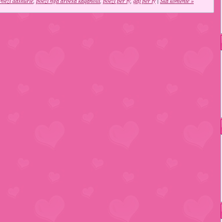
Poezi dashurie
,
poezi nga arbesa kaqanolli
,
poezi per ty
,
qaj per ty
|
Ska komente »