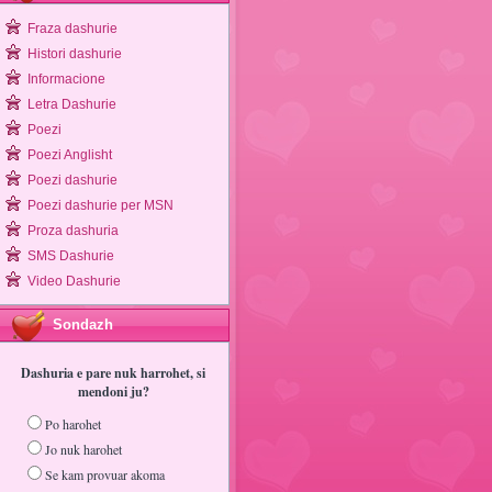
Fraza dashurie
Histori dashurie
Informacione
Letra Dashurie
Poezi
Poezi Anglisht
Poezi dashurie
Poezi dashurie per MSN
Proza dashuria
SMS Dashurie
Video Dashurie
Sondazh
Dashuria e pare nuk harrohet, si
mendoni ju?
Po harohet
Jo nuk harohet
Se kam provuar akoma