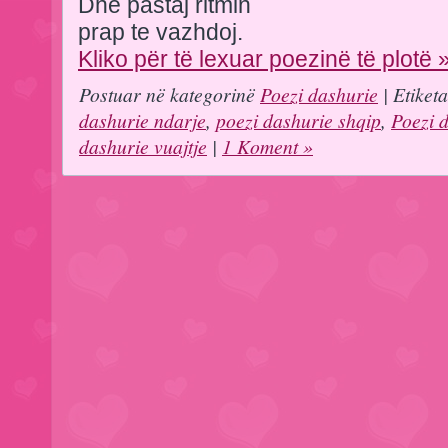
Dhe pastaj ritmin
prap te vazhdoj.
Kliko për të lexuar poezinë të plotë 
Postuar në kategorinë
Poezi dashurie
| Etiket
dashurie ndarje
,
poezi dashurie shqip
,
Poezi 
dashurie vuajtje
|
1 Koment »