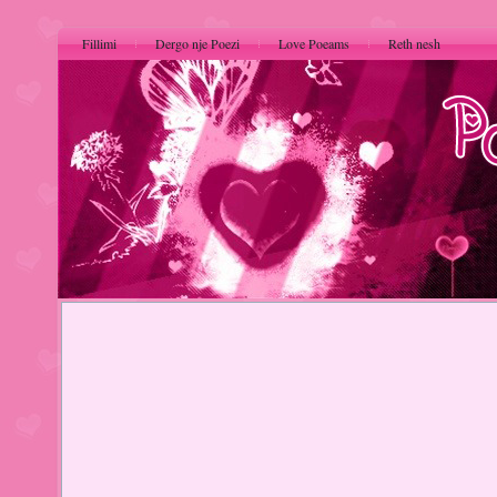
Fillimi
Dergo nje Poezi
Love Poeams
Reth nesh