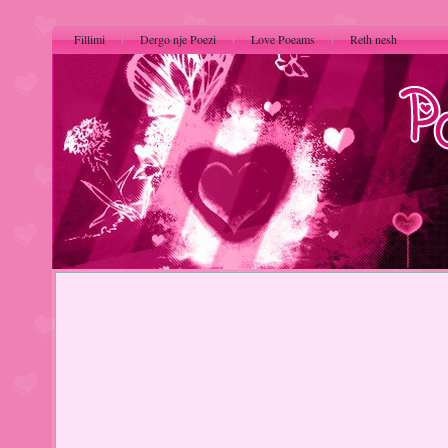
Fillimi
Dergo nje Poezi
Love Poeams
Reth nesh