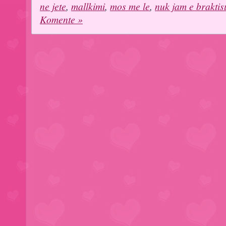
ne jete
,
mallkimi
,
mos me le
,
nuk jam e braktis
Komente »