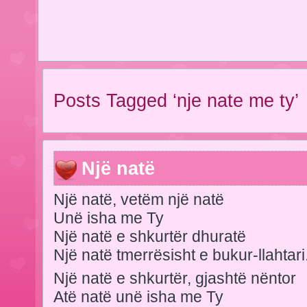
Posts Tagged ‘nje nate me ty’
Një natë
Një natë, vetëm një natë
Unë isha me Ty
Një natë e shkurtër dhuratë
Një natë tmerrësisht e bukur-llahtari
Një natë e shkurtër, gjashtë nëntor
Atë natë unë isha me Ty