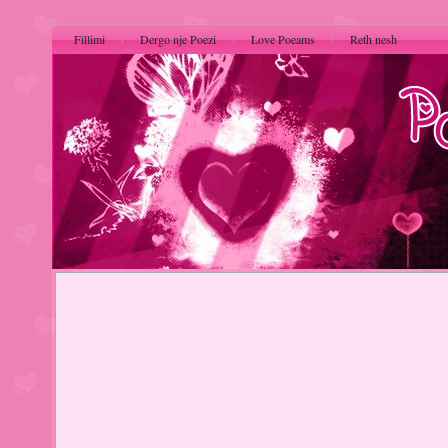
Fillimi
Dergo nje Poezi
Love Poeams
Reth nesh