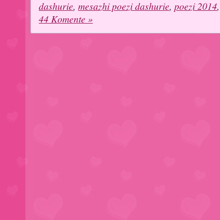
dashurie
,
mesazhi poezi dashurie
,
poezi 2014
44 Komente »