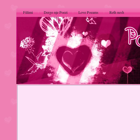
Fillimi
Dergo nje Poezi
Love Poeams
Reth nesh