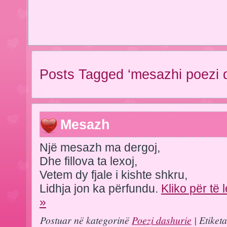
Posts Tagged ‘mesazhi poezi d
Mesazh
Një mesazh ma dergoj,
Dhe fillova ta lexoj,
Vetem dy fjale i kishte shkru,
Lidhja jon ka përfundu.
Kliko për të 
»
Postuar në kategorinë
Poezi dashurie
| Etiket