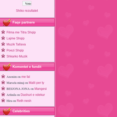
Shiko rezultatet
Faqe partnere
Filma me Titra Shqip
Lajme Shqip
Muzik Tallava
Poezi Shqip
Shkarko Muzik
Komentet e fundit
Anonim
on
me fal
Marsela minaj
on
Malli per ty
BESJONA JONA
on
Mangesi
Arlinda
on
Dashuri e vdekur
Hira
on
Reth nesh
Celebrities