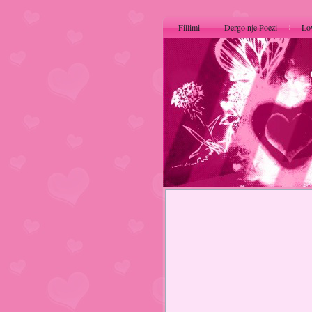
Fillimi
Dergo nje Poezi
Lo