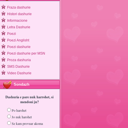
Fraza dashurie
Histori dashurie
Informacione
Letra Dashurie
Poezi
Poezi Anglisht
Poezi dashurie
Poezi dashurie per MSN
Proza dashuria
SMS Dashurie
Video Dashurie
Sondazh
Dashuria e pare nuk harrohet, si
mendoni ju?
Po harohet
Jo nuk harohet
Se kam provuar akoma