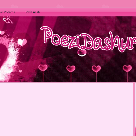
ve Poeams
Reth nesh