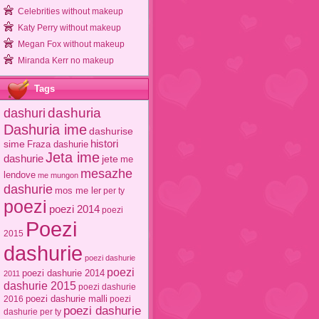
Celebrities without makeup
Katy Perry without makeup
Megan Fox without makeup
Miranda Kerr no makeup
Tags
dashuri
dashuria
Dashuria ime
dashurise
sime
histori
Fraza dashurie
Jeta ime
dashurie
jete
me
mesazhe
lendove
me mungon
dashurie
mos me ler
per ty
poezi
poezi 2014
poezi
Poezi
2015
dashurie
poezi dashurie
poezi
poezi dashurie 2014
2011
dashurie 2015
poezi dashurie
poezi dashurie malli
2016
poezi
poezi dashurie
dashurie per ty