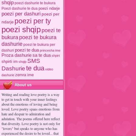
shqip
poezi dashurie te bukura
poezi ndarje
Poezi dashurie te dua
poezi per dashuri
poezi per
poezi per ty
ndarje
poezi shqip
poezi te
poezi te bukura
bukura
dashurie
poezi te bukura per
poezi te dua
dashuri
princesha ime
Proza dashurie
sa te dua
shpirt
SMS
shpirti im
shqip
te dua
Dashurie
video
zemra ime
dashurie
About us
Writing and reading love poetry is a way
to get in touch with your inner feelings
about the emotions of loving and being
loved. Love poetry spans emotions from
hate and despair to admiration and
adulation. The poems offered here reflect
that diversity. Love poetry is not only for
"lovers" but speaks to anyone who has
experienced the desire to be loved... that