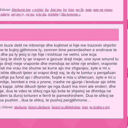
Etiketat:
Dashuria ime
,
e trishte
,
ike
,
Jeta ime
,
lot
,
lotet
,
me lle
,
nata
,
nate pa gjume
,
 ndarje
,
qaj per ty
,
sje me
,
ti ke iku
,
trishtim
|
Ska komente »
m buze detit ne mbremje dhe kujtimet si hije me trazonin shpirtin
me te kujtoj gjithmone ty, zemren time perendeshen e endrrave te
e pa ty jetoj si nje hije i trishtuar ne vetmi, une ecja
 larg te shoh ty qe vrapon e gezuar drejt meje, une syve smund tu
jo drejt meje vraponte dhe mendoja se ishte nje enderr, vraponte
 fati me vrau me shume se kurre ajo me zhgenjeu, syte e mi u
hte dikush tjeter ai vrapoi drejt saj, te dy te lumtur u perqafuan
puthje pa fund ajo i dhuronte, fuqite e mia u shteruan, syte e mi u
bje, kembet e mia u prene, rrashe ne gjunje i lenduar ajo ishte
a kapja ,ishte dikush tjeter qe nga duart ma mori ate enderr, dhe
 hije, dua te vdes te shkoj nga kjo bote te shpetoj se dhimbja ne
dem ta duroj torturen e ferrit te pameshirshem. Dua te shkoj se
 pa pushim , dua te shkoj, te pushoj pergjithmone…
| Etiketat:
dashuria
,
histori dashurie
,
histori te dhimbshme
,
lotet
,
ne krahet e mij
,