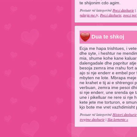
te shijonim cdo agim.
Postuar në kategorinë
Poezi dashurie
| 
ndarja me ty
,
Poezi dashurie
,
poezi per
Dua te shkoj
Ecja me hapa trishtues, i vete
dhe syte, i heshtur ne mendi
mia, shume kohe kane kaluar dh
dalengadale dhe papritur atje
besoja zemra ime rrahu fort a
ajo si nje enderr e embel por
mbyten ne lote. Mbrapa meje is
ne krahet e tij ai e shtrengoi 
verbuan, zemra ime pesoi dhim
si nje enderr, une srenda qe t
une i pikelluar ne rere si nje
kete jete me torturon, e smun
kjo bote me vret vazhdimisht
Postuar në kategorinë
Histori dashurie
tregime dashurie
|
Ska komente »