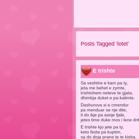
Posts Tagged ‘lotet’
E trishte
Sa veshtire e kam pa ty,
jeta me behet e zymte,
trishtohem neteve te gjata,
dhimbja duket e pa-kalimte.
Dashurova si e cmendur
pa menduar se nje dite,
ti do ikje pa asnje fjale,
jetes time duke mos i lene dri
E trishte kjo jete pa ty,
keto festa pa kuptim,
sa do doja prane te te kisha,