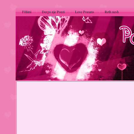
Fillimi
Dergo nje Poezi
Love Poeams
Reth nesh