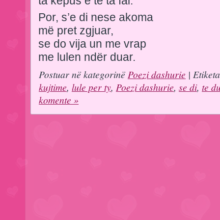
ta këpus e të ta fal.
Por, s’e di nese akoma
më pret zgjuar,
se do vija un me vrap
me lulen ndër duar.
Postuar në kategorinë
Poezi dashurie
| Etiket
kujtime
,
lule per ty
,
Poezi dashurie
,
se di
,
te d
komente »