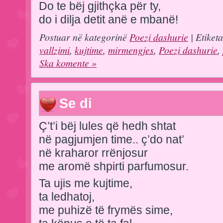
Do te bëj gjithçka për ty,
do i dilja detit anë e mbanë!
Postuar në kategorinë
Poezi dashurie
| Etiket
vallzimi
,
kujtime
,
mirmengjes
,
Poezi dashurie
,
Ska komente »
Se di
Ç’t’i bëj lules që hedh shtat
në pagjumjen time.. ç’do nat’
në kraharor rrënjosur
me aromë shpirti parfumosur.
Ta ujis me kujtime,
ta ledhatoj,
me puhizë të frymës sime,