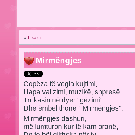
«
Ti se di
Mirmëngjes
Copëza të vogla kujtimi,
Hapa vallzimi, muzikë, shpresë
Trokasin në dyer “gëzimi”.
Dhe ëmbel thonë ” Mirmëngjes”.
Mirmëngjes dashuri,
më lumturon kur të kam pranë,
Do te bëj gjithçka për ty,