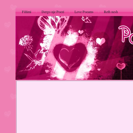
Fillimi
Dergo nje Poezi
Love Poeams
Reth nesh