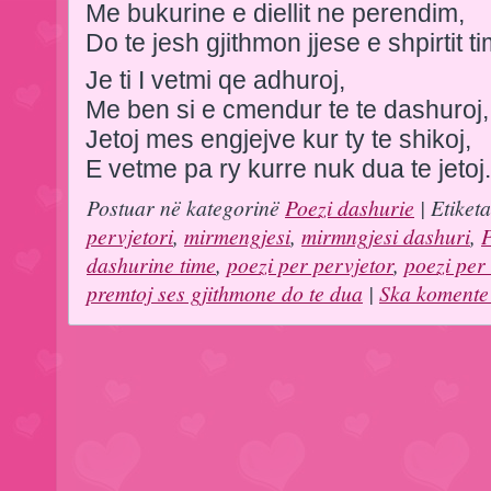
Me bukurine e diellit ne perendim,
Do te jesh gjithmon jjese e shpirtit ti
Je ti I vetmi qe adhuroj,
Me ben si e cmendur te te dashuroj,
Jetoj mes engjejve kur ty te shikoj,
E vetme pa ry kurre nuk dua te jetoj.
Postuar në kategorinë
Poezi dashurie
| Etiket
pervjetori
,
mirmengjesi
,
mirmngjesi dashuri
,
P
dashurine time
,
poezi per pervjetor
,
poezi per 
premtoj ses gjithmone do te dua
|
Ska komente