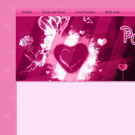
Fillimi
Dergo nje Poezi
Love Poeams
Reth nesh