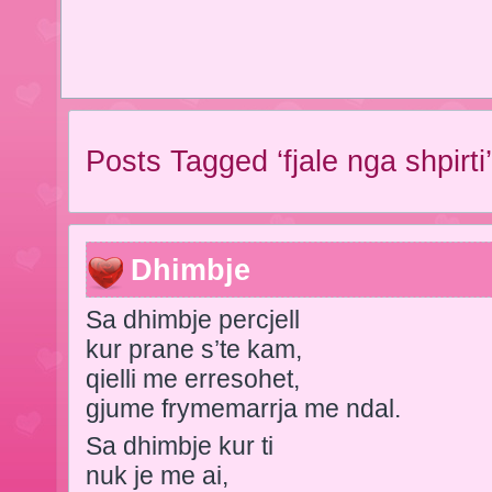
Posts Tagged ‘fjale nga shpirti’
Dhimbje
Sa dhimbje percjell
kur prane s’te kam,
qielli me erresohet,
gjume frymemarrja me ndal.
Sa dhimbje kur ti
nuk je me ai,