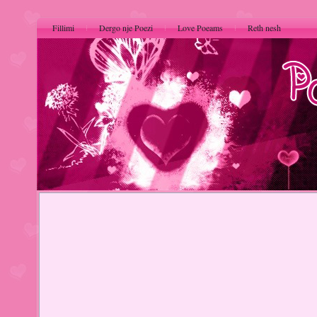
Fillimi
Dergo nje Poezi
Love Poeams
Reth nesh