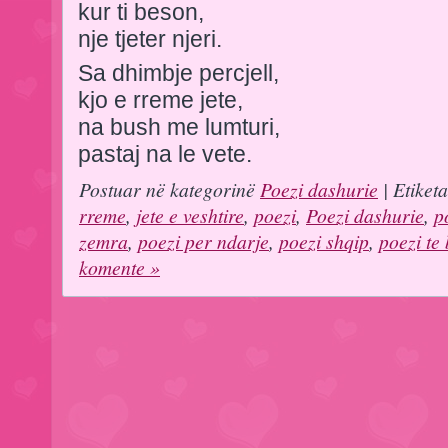
kur ti beson,
nje tjeter njeri.
Sa dhimbje percjell,
kjo e rreme jete,
na bush me lumturi,
pastaj na le vete.
Postuar në kategorinë
Poezi dashurie
| Etiket
rreme
,
jete e veshtire
,
poezi
,
Poezi dashurie
,
p
zemra
,
poezi per ndarje
,
poezi shqip
,
poezi te
komente »