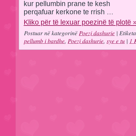
kur pellumbin prane te kesh
perqafuar kerkone te rrish …
Kliko për të lexuar poezinë të plotë 
Postuar në kategorinë
Poezi dashurie
| Etiket
pellumb i bardhe
,
Poezi dashurie
,
sye e tu
|
1 