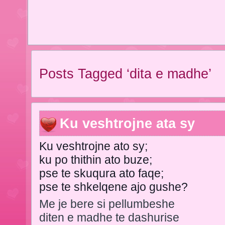
Posts Tagged ‘dita e madhe’
Ku veshtrojne ata sy
Ku veshtrojne ato sy;
ku po thithin ato buze;
pse te skuqura ato faqe;
pse te shkelqene ajo gushe?
Me je bere si pellumbeshe
diten e madhe te dashurise