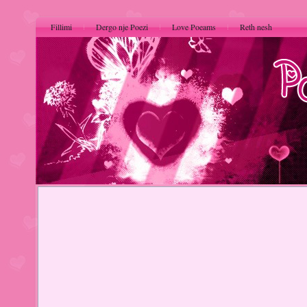
Fillimi
Dergo nje Poezi
Love Poeams
Reth nesh