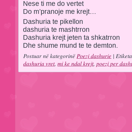
Nese ti me do vertet
Do m’pranoje me krejt…
Dashuria te pikellon
dashuria te mashtrron
Dashuria krejt jeten ta shkatrron
Dhe shume mund te te demton.
Postuar në kategorinë
Poezi dashurie
| Etiket
dashuria vret
,
mi ke ndal krejt
,
poezi per dash