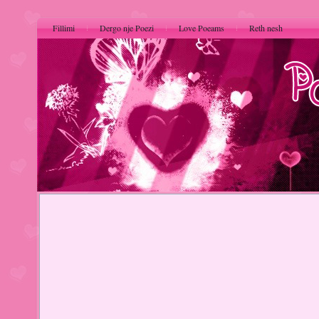
Fillimi
Dergo nje Poezi
Love Poeams
Reth nesh