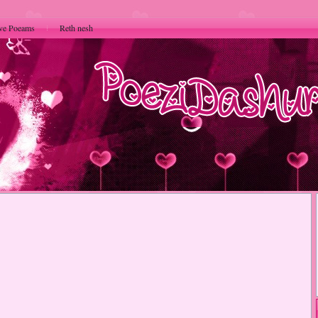
ve Poeams
Reth nesh