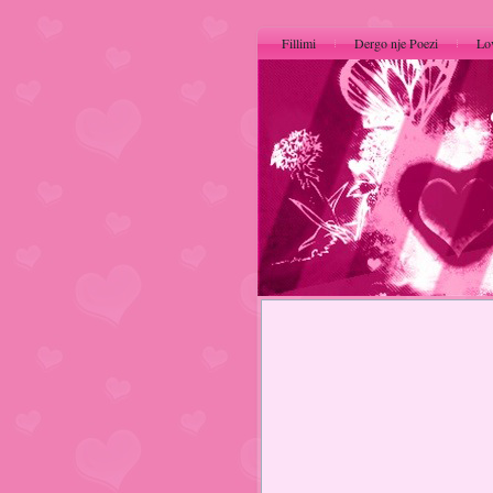
Fillimi
Dergo nje Poezi
Lo