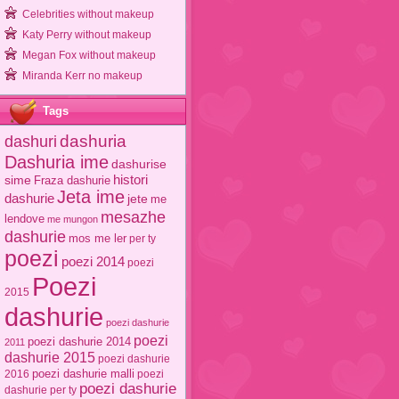
Celebrities without makeup
Katy Perry without makeup
Megan Fox without makeup
Miranda Kerr no makeup
Tags
dashuri
dashuria
Dashuria ime
dashurise
sime
histori
Fraza dashurie
Jeta ime
dashurie
jete
me
mesazhe
lendove
me mungon
dashurie
mos me ler
per ty
poezi
poezi 2014
poezi
Poezi
2015
dashurie
poezi dashurie
poezi
poezi dashurie 2014
2011
dashurie 2015
poezi dashurie
poezi dashurie malli
2016
poezi
poezi dashurie
dashurie per ty