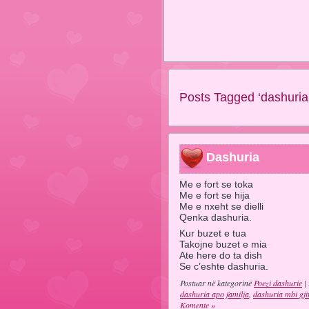
Posts Tagged ‘dashuria 
Dashuria
Me e fort se toka
Me e fort se hija
Me e nxeht se dielli
Qenka dashuria.
Kur buzet e tua
Takojne buzet e mia
Ate here do ta dish
Se c’eshte dashuria.
Postuar në kategorinë
Poezi dashurie
| 
dashuria apo familja
,
dashuria mbi gji
Komente »