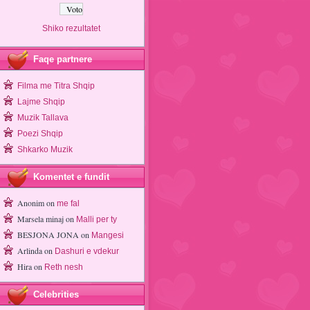
Shiko rezultatet
Faqe partnere
Filma me Titra Shqip
Lajme Shqip
Muzik Tallava
Poezi Shqip
Shkarko Muzik
Komentet e fundit
Anonim
on
me fal
Marsela minaj
on
Malli per ty
BESJONA JONA
on
Mangesi
Arlinda
on
Dashuri e vdekur
Hira
on
Reth nesh
Celebrities