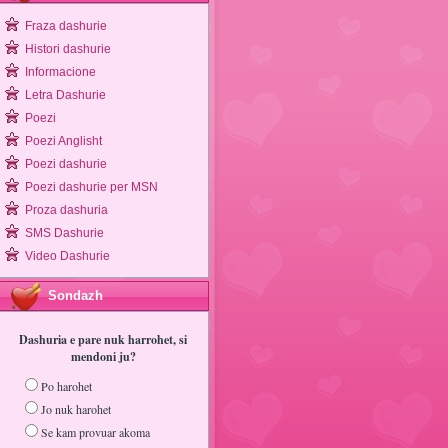
Fraza dashurie
Histori dashurie
Informacione
Letra Dashurie
Poezi
Poezi Anglisht
Poezi dashurie
Poezi dashurie per MSN
Proza dashuria
SMS Dashurie
Video Dashurie
Sondazh
Dashuria e pare nuk harrohet, si
mendoni ju?
Po harohet
Jo nuk harohet
Se kam provuar akoma