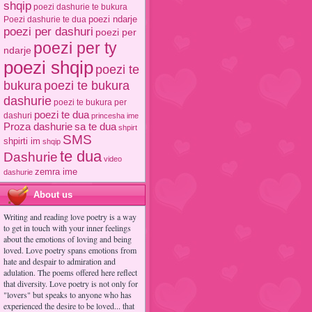
shqip
poezi dashurie te bukura
poezi ndarje
Poezi dashurie te dua
poezi per dashuri
poezi per
poezi per ty
ndarje
poezi shqip
poezi te
poezi te bukura
bukura
dashurie
poezi te bukura per
poezi te dua
dashuri
princesha ime
Proza dashurie
sa te dua
shpirt
SMS
shpirti im
shqip
te dua
Dashurie
video
zemra ime
dashurie
About us
Writing and reading love poetry is a way
to get in touch with your inner feelings
about the emotions of loving and being
loved. Love poetry spans emotions from
hate and despair to admiration and
adulation. The poems offered here reflect
that diversity. Love poetry is not only for
"lovers" but speaks to anyone who has
experienced the desire to be loved... that