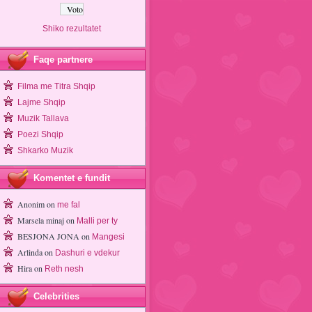
Shiko rezultatet
Faqe partnere
Filma me Titra Shqip
Lajme Shqip
Muzik Tallava
Poezi Shqip
Shkarko Muzik
Komentet e fundit
Anonim
on
me fal
Marsela minaj
on
Malli per ty
BESJONA JONA
on
Mangesi
Arlinda
on
Dashuri e vdekur
Hira
on
Reth nesh
Celebrities