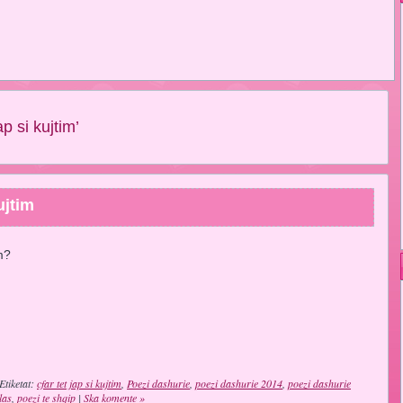
p si kujtim’
ujtim
m?
Etiketat:
cfar tet jap si kujtim
,
Poezi dashurie
,
poezi dashurie 2014
,
poezi dashurie
las
,
poezi te shqip
|
Ska komente »