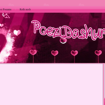
ve Poeams
Reth nesh