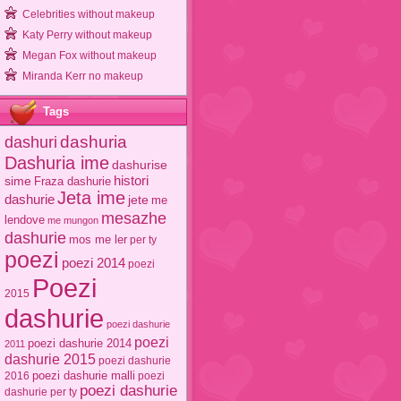
Celebrities without makeup
Katy Perry without makeup
Megan Fox without makeup
Miranda Kerr no makeup
Tags
dashuri
dashuria
Dashuria ime
dashurise
sime
histori
Fraza dashurie
Jeta ime
dashurie
jete
me
mesazhe
lendove
me mungon
dashurie
mos me ler
per ty
poezi
poezi 2014
poezi
Poezi
2015
dashurie
poezi dashurie
poezi
poezi dashurie 2014
2011
dashurie 2015
poezi dashurie
poezi dashurie malli
2016
poezi
poezi dashurie
dashurie per ty