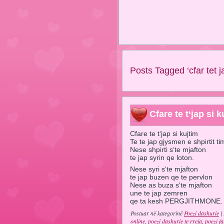
Posts Tagged ‘cfar tet ja
Cfare te t‘jap si k
Cfare te t‘jap si kujtim
Te te jap gjysmen e shpirtit ti
Nese shpirti s‘te mjafton
te jap syrin qe loton.
Nese syri s‘te mjafton
te jap buzen qe te pervlon
Nese as buza s‘te mjafton
une te jap zemren
qe ta kesh PERGJITHMONE.
Postuar në kategorinë
Poezi dashurie
| 
online
,
poezi dashurie te rreja
,
poezi fa