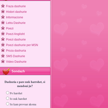
Fraza dashurie
Histori dashurie
Informacione
Letra Dashurie
Poezi
Poezi Anglisht
Poezi dashurie
Poezi dashurie per MSN
Proza dashuria
SMS Dashurie
Video Dashurie
Sondazh
Dashuria e pare nuk harrohet, si
mendoni ju?
Po harohet
Jo nuk harohet
Se kam provuar akoma