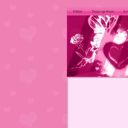
Fillimi
Dergo nje Poezi
Lo