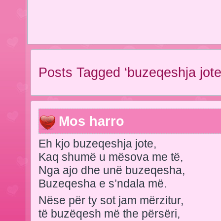
Posts Tagged ‘buzeqeshja jote
Mos harro
Eh kjo buzeqeshja jote,
Kaq shumë u mësova me të,
Nga ajo dhe unë buzeqesha,
Buzeqesha e s’ndala më.
Nëse për ty sot jam mërzitur,
të buzëqesh më the përsëri,