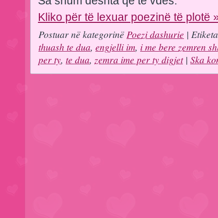
Sa shum deshta qe te vdes.
Kliko për të lexuar poezinë të plotë 
Postuar në kategorinë
Poezi dashurie
| Etiket
thuash te dua
,
engjelli im
,
i me bere zemren s
per ty
,
te dua
,
zemra ime per ty digjet
|
Ska ko