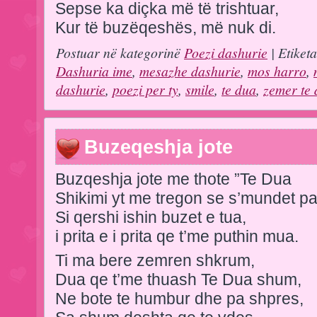
Sepse ka diçka më të trishtuar,
Kur të buzëqeshës, më nuk di.
Postuar në kategorinë
Poezi dashurie
| Etiket
Dashuria ime
,
mesazhe dashurie
,
mos harro
,
dashurie
,
poezi per ty
,
smile
,
te dua
,
zemer te
Buzeqeshja jote
Buzqeshja jote me thote ”Te Dua
Shikimi yt me tregon se s’mundet p
Si qershi ishin buzet e tua,
i prita e i prita qe t’me puthin mua.
Ti ma bere zemren shkrum,
Dua qe t’me thuash Te Dua shum,
Ne bote te humbur dhe pa shpres,