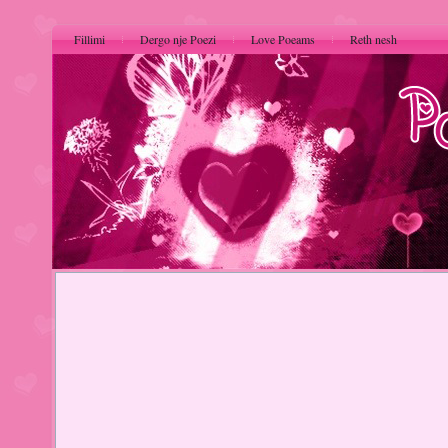
Fillimi
Dergo nje Poezi
Love Poeams
Reth nesh