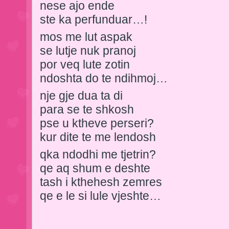
nese ajo ende
ste ka perfunduar…!
mos me lut aspak
se lutje nuk pranoj
por veq lute zotin
ndoshta do te ndihmoj…
nje gje dua ta di
para se te shkosh
pse u ktheve perseri?
kur dite te me lendosh
qka ndodhi me tjetrin?
qe aq shum e deshte
tash i kthehesh zemres
qe e le si lule vjeshte…