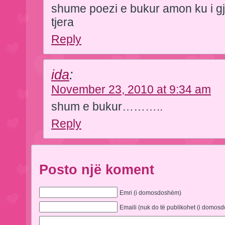
shume poezi e bukur amon ku i gj
tjera
Reply
ida
:
November 23, 2010 at 9:34 am
shum e bukur………..
Reply
Posto një koment
Emri (i domosdoshëm)
Emaili (nuk do të publikohet (i domos