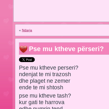
«
Ndarja
Pse mu ktheve përseri?
Pse mu ktheve perseri?
ndenjat te mi trazosh
dhe plaget ne zemer
ende te mi shtosh
pse mu ktheve tash?
kur gati te harrova
edhe numrin tend