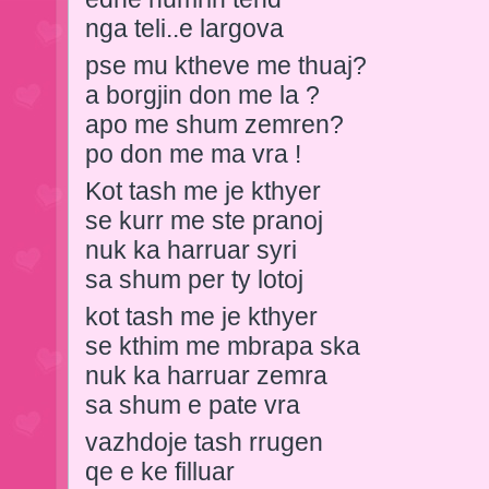
nga teli..e largova
pse mu ktheve me thuaj?
a borgjin don me la ?
apo me shum zemren?
po don me ma vra !
Kot tash me je kthyer
se kurr me ste pranoj
nuk ka harruar syri
sa shum per ty lotoj
kot tash me je kthyer
se kthim me mbrapa ska
nuk ka harruar zemra
sa shum e pate vra
vazhdoje tash rrugen
qe e ke filluar