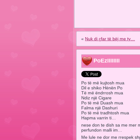
«
Nuk di çfar të bëj me ty…
PoEzIIIIIIII
Po të më kujtosh mua
Dil e shiko Hënën Po
Të më ëndrrosh mua
Ndiz një Cigare
Po të më Duash mua
Falma një Dashuri
Po të më tradhtosh mua
Hapma varrin ti…
nese don te dish sa me mer mal
perfundon malli im…
Me lule ne dor me rrespek shp