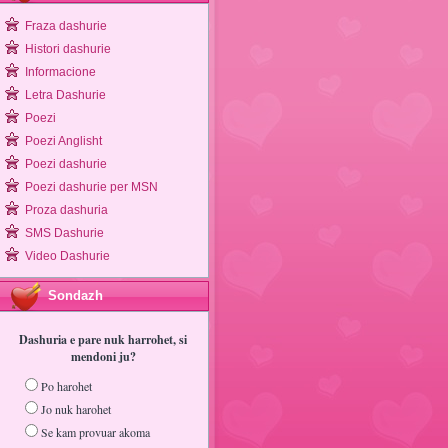
Fraza dashurie
Histori dashurie
Informacione
Letra Dashurie
Poezi
Poezi Anglisht
Poezi dashurie
Poezi dashurie per MSN
Proza dashuria
SMS Dashurie
Video Dashurie
Sondazh
Dashuria e pare nuk harrohet, si
mendoni ju?
Po harohet
Jo nuk harohet
Se kam provuar akoma