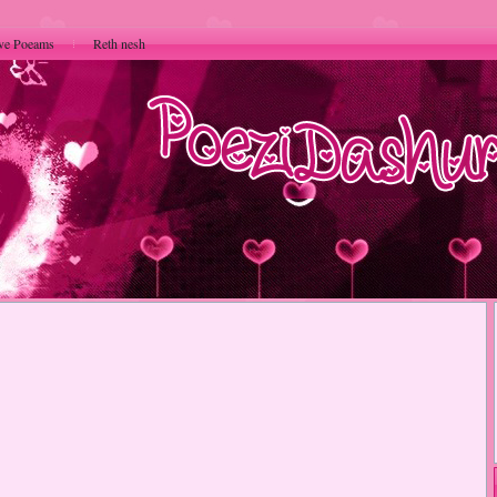
ve Poeams
Reth nesh