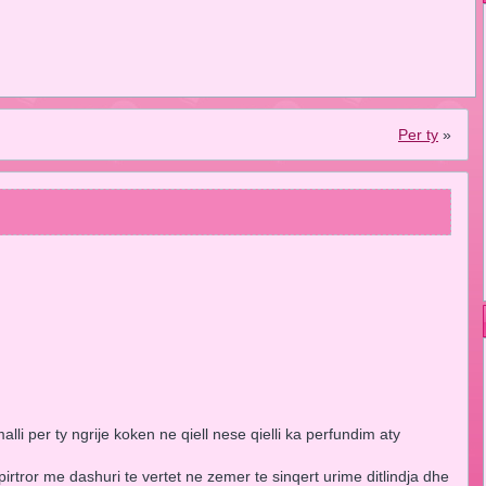
Per ty
»
li per ty ngrije koken ne qiell nese qielli ka perfundim aty
irtror me dashuri te vertet ne zemer te sinqert urime ditlindja dhe