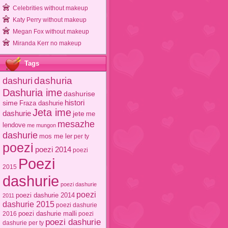
Celebrities without makeup
Katy Perry without makeup
Megan Fox without makeup
Miranda Kerr no makeup
Tags
dashuri
dashuria
Dashuria ime
dashurise
sime
histori
Fraza dashurie
Jeta ime
dashurie
jete
me
mesazhe
lendove
me mungon
dashurie
mos me ler
per ty
poezi
poezi 2014
poezi
Poezi
2015
dashurie
poezi dashurie
poezi
poezi dashurie 2014
2011
dashurie 2015
poezi dashurie
poezi dashurie malli
2016
poezi
poezi dashurie
dashurie per ty