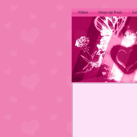
Fillimi
Dergo nje Poezi
Lo