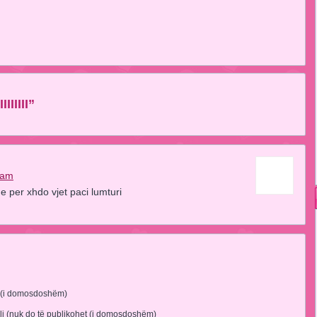
IIIII”
 am
e per xhdo vjet paci lumturi
 (i domosdoshëm)
li (nuk do të publikohet (i domosdoshëm)