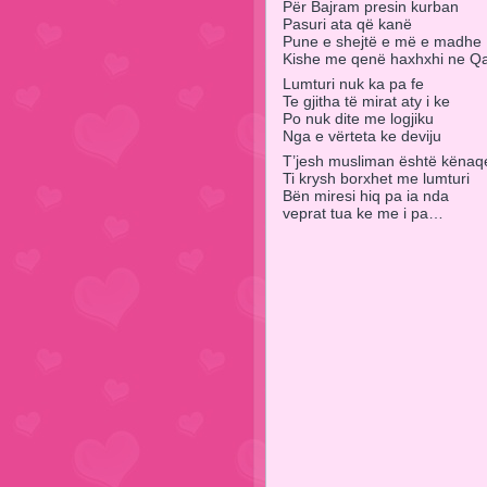
Për Bajram presin kurban
Pasuri ata që kanë
Pune e shejtë e më e madhe
Kishe me qenë haxhxhi ne Q
Lumturi nuk ka pa fe
Te gjitha të mirat aty i ke
Po nuk dite me logjiku
Nga e vërteta ke deviju
T’jesh musliman është kënaq
Ti krysh borxhet me lumturi
Bën miresi hiq pa ia nda
veprat tua ke me i pa…