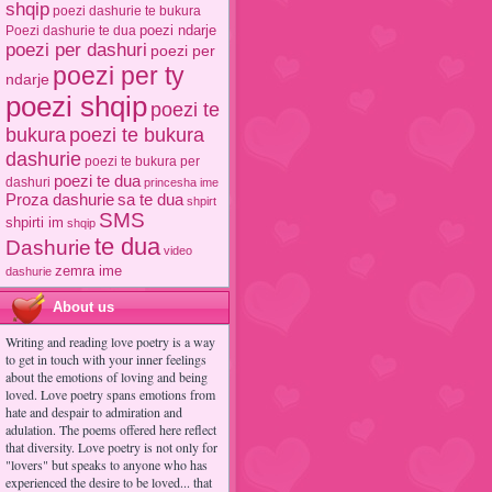
shqip
poezi dashurie te bukura
poezi ndarje
Poezi dashurie te dua
poezi per dashuri
poezi per
poezi per ty
ndarje
poezi shqip
poezi te
poezi te bukura
bukura
dashurie
poezi te bukura per
poezi te dua
dashuri
princesha ime
Proza dashurie
sa te dua
shpirt
SMS
shpirti im
shqip
te dua
Dashurie
video
zemra ime
dashurie
About us
Writing and reading love poetry is a way
to get in touch with your inner feelings
about the emotions of loving and being
loved. Love poetry spans emotions from
hate and despair to admiration and
adulation. The poems offered here reflect
that diversity. Love poetry is not only for
"lovers" but speaks to anyone who has
experienced the desire to be loved... that