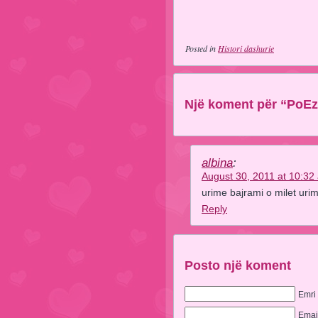
Posted in
Histori dashurie
Një koment për “PoEzIII
albina
:
August 30, 2011 at 10:32
urime bajrami o milet urim
Reply
Posto një koment
Emri
Emai