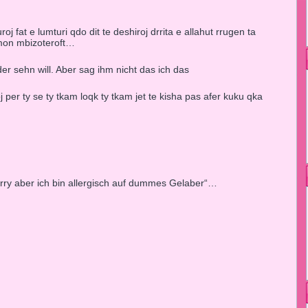
oj fat e lumturi qdo dit te deshiroj drrita e allahut rrugen ta
thmon mbizoteroft…
er sehn will. Aber sag ihm nicht das ich das
 per ty se ty tkam loqk ty tkam jet te kisha pas afer kuku qka
rry aber ich bin allergisch auf dummes Gelaber“…