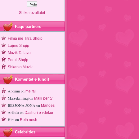
Shiko rezultatet
Faqe partnere
Filma me Titra Shqip
Lajme Shqip
Muzik Tallava
Poezi Shqip
Shkarko Muzik
Komentet e fundit
Anonim
on
me fal
Marsela minaj
on
Malli per ty
BESJONA JONA
on
Mangesi
Arlinda
on
Dashuri e vdekur
Hira
on
Reth nesh
Celebrities