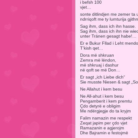
i befsh 100
vjet…
sonte ditlindjen me zemer ta ur
ndrriqoft me ty lumturija gji
Sag ihm, dass ich ihn hasse.
Sag ihm, dass ich ihn nie wied
unter Tränen gesagt habe!…
Er e Bukur Fllad i Leht mendoj
T’kish qet…
Dora më shkruan
Zemra më lëndon,
më shkruaj i dashur
në qoft se më Don…
Er sagt „ich Liebe dich“
Sie musste Niesen & sagt „So
Ne Allahut i kem besu
Ne All-ahut i kem besu
Pengamberit i kem premtu
Çdo detyrë e obligim
Me ndërgjegje do ta kryjm
Falim namazin me respekt
Zeqat japim per çdo vjet
Ramazanin e agjerojm
Dhe Bajramin e festojmë