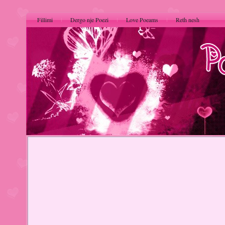
Fillimi
Dergo nje Poezi
Love Poeams
Reth nesh