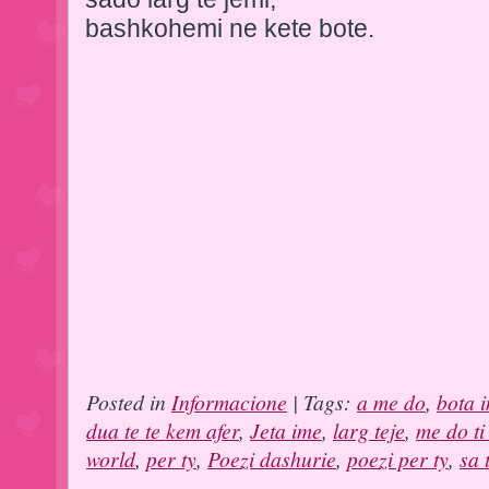
bashkohemi ne kete bote.
Posted in
Informacione
| Tags:
a me do
,
bota 
dua te te kem afer
,
Jeta ime
,
larg teje
,
me do t
world
,
per ty
,
Poezi dashurie
,
poezi per ty
,
sa 