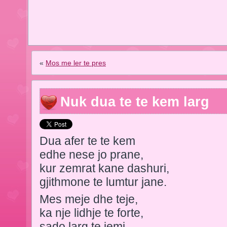
«
Mos me ler te pres
Nuk dua te te kem larg
Dua afer te te kem
edhe nese jo prane,
kur zemrat kane dashuri,
gjithmone te lumtur jane.
Mes meje dhe teje,
ka nje lidhje te forte,
sado larg te jemi,