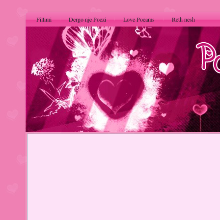
Fillimi
Dergo nje Poezi
Love Poeams
Reth nesh